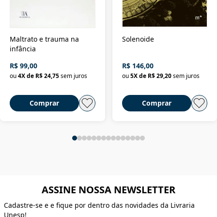
Maltrato e trauma na
Solenoide
infância
R$ 99,00
R$ 146,00
ou
4
X de
R$ 24,75
sem juros
ou
5
X de
R$ 29,20
sem juros
Comprar
Comprar
ASSINE NOSSA NEWSLETTER
Cadastre-se e e fique por dentro das novidades da Livraria
Unesp!