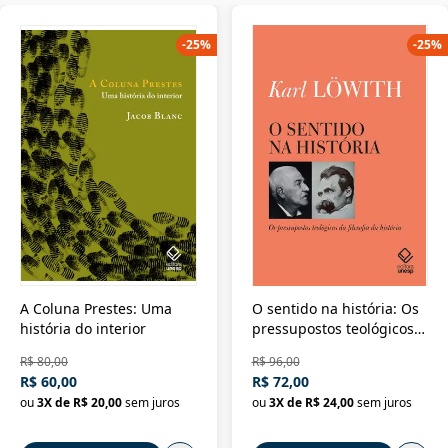
-
25
%
-
25
%
A Coluna Prestes: Uma
O sentido na história: Os
história do interior
pressupostos teológicos
da filosofia da história
R$ 80,00
R$ 96,00
R$ 60,00
R$ 72,00
ou
3
X de
R$ 20,00
sem juros
ou
3
X de
R$ 24,00
sem juros