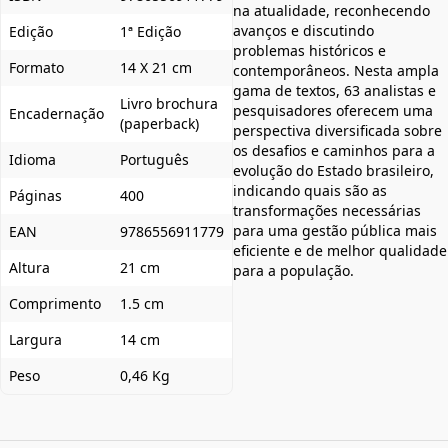
na atualidade, reconhecendo
avanços e discutindo
Edição
1ª Edição
problemas históricos e
Formato
14 X 21 cm
contemporâneos. Nesta ampla
gama de textos, 63 analistas e
Livro brochura
pesquisadores oferecem uma
Encadernação
(paperback)
perspectiva diversificada sobre
os desafios e caminhos para a
Idioma
Português
evolução do Estado brasileiro,
indicando quais são as
Páginas
400
transformações necessárias
para uma gestão pública mais
EAN
9786556911779
eficiente e de melhor qualidade
Altura
21 cm
para a população.
Comprimento
1.5 cm
Largura
14 cm
Peso
0,46 Kg