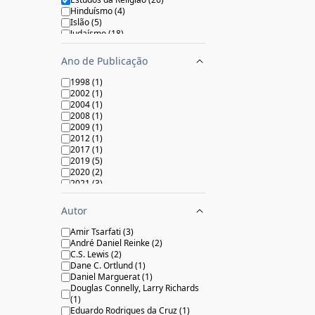
Hinduísmo
(
4
)
Islão
(
5
)
Judaísmo
(
18
)
Ocultismo
(
7
)
Outras Práticas
(
5
)
Ano de Publicação
Outras Religiões Orientais
(
3
)
Sexualidade e Estudos de Gênero
1998
(
1
)
(
1
)
2002
(
1
)
Teologia
(
25
)
2004
(
1
)
2008
(
1
)
2009
(
1
)
2012
(
1
)
2017
(
1
)
2019
(
5
)
2020
(
2
)
2021
(
3
)
2022
(
5
)
2023
(
2
)
Autor
2025
(
2
)
Amir Tsarfati
(
3
)
André Daniel Reinke
(
2
)
C.S. Lewis
(
2
)
Dane C. Ortlund
(
1
)
Daniel Marguerat
(
1
)
Douglas Connelly, Larry Richards
(
1
)
Eduardo Rodrigues da Cruz
(
1
)