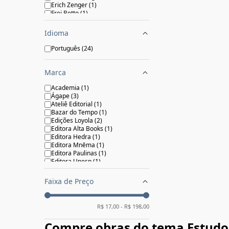
Erich Zenger
(
1
)
Frei Betto
(
1
)
George MacDonald
(
1
)
Huberto Rohden
(
1
)
Idioma
John MacArthur
(
1
)
Luiz Antonio Simas
(
1
)
Português
(
24
)
Milton Schwantes
(
1
)
N. T. Wright
(
1
)
S. C Lewis
(
1
)
Marca
Salomão
(
1
)
Serviço de Animação Bíblica - SAB
Academia
(
1
)
(
1
)
Ágape
(
3
)
Thomas Nelson Brasil
(
1
)
Ateliê Editorial
(
1
)
Victor Azevedo
(
1
)
Bazar do Tempo
(
1
)
Edições Loyola
(
2
)
Editora Alta Books
(
1
)
Editora Hedra
(
1
)
Editora Mnēma
(
1
)
Editora Paulinas
(
1
)
Editora Unesp
(
1
)
Editora Vozes
(
1
)
Martin Claret
(
1
)
Faixa de Preço
Thomas Nelson Brasil
(
11
)
R$
17,00
- R$
198,00
Compre obras do tema Estudos 