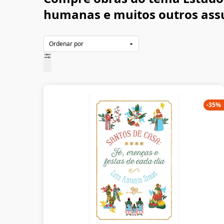
humanas e muitos outros assun
-
35
%