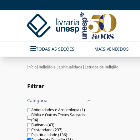
Estudos da Religião|Livraria Unesp | FastStore PLP
TODAS AS SEÇÕES
MAIS VENDIDOS
Início
|
Religião e Espiritualidade
|
Estudos da Religião
Filtrar
Categoria
Antiguidades e Arqueologia
(
1
)
Bíblia e Outros Textos Sagrados
(
94
)
Budismo
(
43
)
Cristandade
(
237
)
Espiritualidade
(
136
)
Estudos da Religião
(
26
)