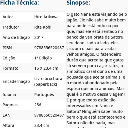
Ficha Técnica:
Sinopse:
O gato Nana está viajando pelo
Autor
Hiro Arikawa
Japão. Ele não sabe muito bem
para onde está indo ou por
Tradutor
Rita Kohl
que, mas ele está sentado no
banco da van prata de Satoru,
Ano de Edição
2017
seu dono. Lado a lado, eles
ISBN
9788556520487
cruzam o país para visitar
velhos amigos. O fazendeiro
Edição
1ª Edição
durão que acredita que gatos
só servem para caçar ratos, o
Formato
15 X 23,4 cm
simpático casal dono de uma
pousada que aceita animais, e
Livro brochura
Encadernação
o marido abandonado pela
(paperback)
esposa que ama animais. Mas
qual é o motivo dessa viagem?
Idioma
Português
E por que todos estão tão
Páginas
256
interessados em Nana e
Satoru? Ninguém sabe muito
EAN
9788556520487
bem o que está acontecendo e
Satoru não diz nada, mas
Altura
23.4 cm