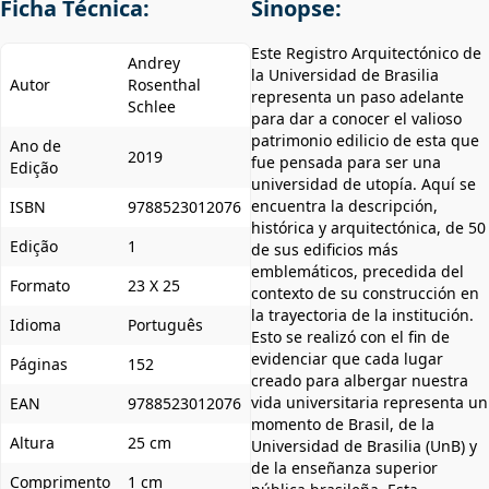
Ficha Técnica:
Sinopse:
Este Registro Arquitectónico de
Andrey
la Universidad de Brasilia
Autor
Rosenthal
representa un paso adelante
Schlee
para dar a conocer el valioso
patrimonio edilicio de esta que
Ano de
2019
fue pensada para ser una
Edição
universidad de utopía. Aquí se
encuentra la descripción,
ISBN
9788523012076
histórica y arquitectónica, de 50
Edição
1
de sus edificios más
emblemáticos, precedida del
Formato
23 X 25
contexto de su construcción en
la trayectoria de la institución.
Idioma
Português
Esto se realizó con el fin de
evidenciar que cada lugar
Páginas
152
creado para albergar nuestra
vida universitaria representa un
EAN
9788523012076
momento de Brasil, de la
Altura
25 cm
Universidad de Brasilia (UnB) y
de la enseñanza superior
Comprimento
1 cm