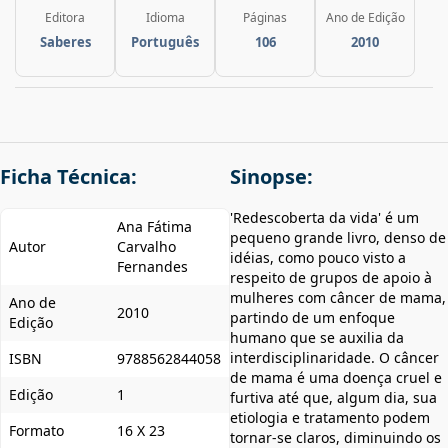
Editora
Idioma
Páginas
Ano de Edição
Saberes
Português
106
2010
Ficha Técnica:
Sinopse:
'Redescoberta da vida' é um
Ana Fátima
pequeno grande livro, denso de
Autor
Carvalho
idéias, como pouco visto a
Fernandes
respeito de grupos de apoio à
mulheres com câncer de mama,
Ano de
2010
partindo de um enfoque
Edição
humano que se auxilia da
interdisciplinaridade. O câncer
ISBN
9788562844058
de mama é uma doença cruel e
Edição
1
furtiva até que, algum dia, sua
etiologia e tratamento podem
Formato
16 X 23
tornar-se claros, diminuindo os