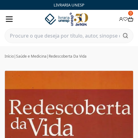
LIVRARIA UNESP
0
Início
|
Saúde e Medicina
|
Redescoberta Da Vida