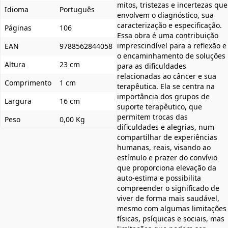
mitos, tristezas e incertezas que
Idioma
Português
envolvem o diagnóstico, sua
caracterização e especificação.
Páginas
106
Essa obra é uma contribuição
imprescindível para a reflexão e
EAN
9788562844058
o encaminhamento de soluções
Altura
23 cm
para as dificuldades
relacionadas ao câncer e sua
Comprimento
1 cm
terapêutica. Ela se centra na
importância dos grupos de
Largura
16 cm
suporte terapêutico, que
permitem trocas das
Peso
0,00 Kg
dificuldades e alegrias, num
compartilhar de experiências
humanas, reais, visando ao
estímulo e prazer do convívio
que proporciona elevação da
auto-estima e possibilita
compreender o significado de
viver de forma mais saudável,
mesmo com algumas limitações
físicas, psíquicas e sociais, mas