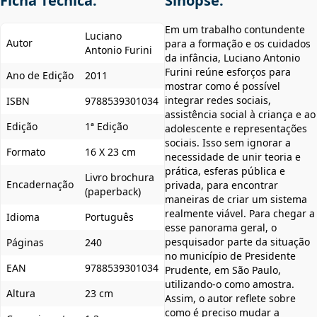
Ficha Técnica:
Sinopse:
Em um trabalho contundente
Luciano
Autor
para a formação e os cuidados
Antonio Furini
da infância, Luciano Antonio
Furini reúne esforços para
Ano de Edição
2011
mostrar como é possível
integrar redes sociais,
ISBN
9788539301034
assistência social à criança e ao
Edição
1ª Edição
adolescente e representações
sociais. Isso sem ignorar a
Formato
16 X 23 cm
necessidade de unir teoria e
prática, esferas pública e
Livro brochura
Encadernação
privada, para encontrar
(paperback)
maneiras de criar um sistema
realmente viável. Para chegar a
Idioma
Português
esse panorama geral, o
pesquisador parte da situação
Páginas
240
no município de Presidente
EAN
9788539301034
Prudente, em São Paulo,
utilizando-o como amostra.
Altura
23 cm
Assim, o autor reflete sobre
como é preciso mudar a