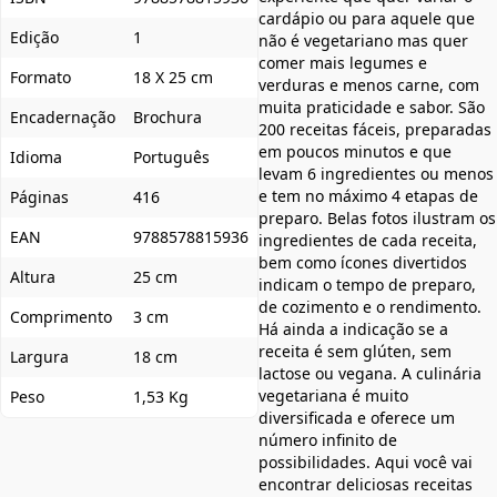
cardápio ou para aquele que
Edição
1
não é vegetariano mas quer
comer mais legumes e
Formato
18 X 25 cm
verduras e menos carne, com
muita praticidade e sabor. São
Encadernação
Brochura
200 receitas fáceis, preparadas
em poucos minutos e que
Idioma
Português
levam 6 ingredientes ou menos
e tem no máximo 4 etapas de
Páginas
416
preparo. Belas fotos ilustram os
EAN
9788578815936
ingredientes de cada receita,
bem como ícones divertidos
Altura
25 cm
indicam o tempo de preparo,
de cozimento e o rendimento.
Comprimento
3 cm
Há ainda a indicação se a
receita é sem glúten, sem
Largura
18 cm
lactose ou vegana. A culinária
vegetariana é muito
Peso
1,53 Kg
diversificada e oferece um
número infinito de
possibilidades. Aqui você vai
encontrar deliciosas receitas