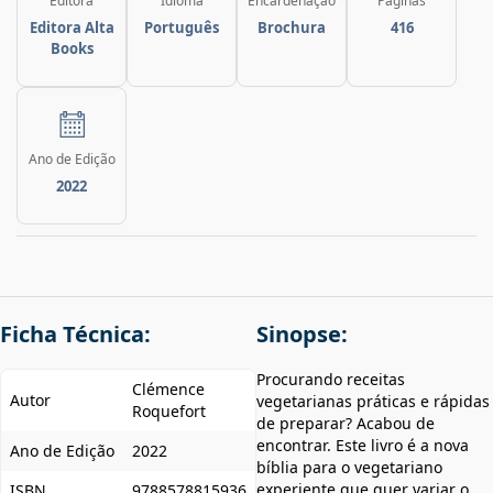
Editora
Idioma
Encardenação
Páginas
Editora Alta
Português
Brochura
416
Books
Ano de Edição
2022
Ficha Técnica:
Sinopse:
Procurando receitas
Clémence
Autor
vegetarianas práticas e rápidas
Roquefort
de preparar? Acabou de
encontrar. Este livro é a nova
Ano de Edição
2022
bíblia para o vegetariano
experiente que quer variar o
ISBN
9788578815936