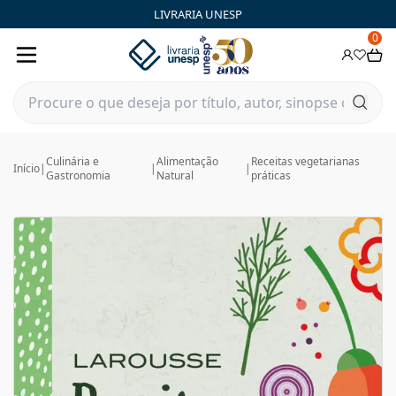
LIVRARIA UNESP
0
Culinária e
Alimentação
Receitas vegetarianas
Início
|
|
|
Gastronomia
Natural
práticas