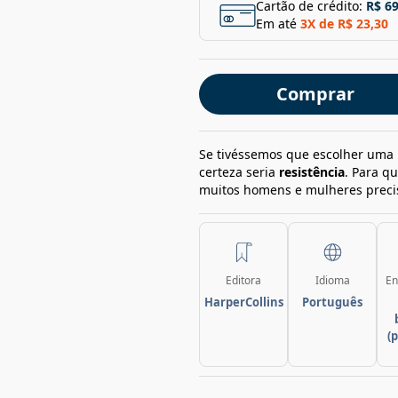
Cartão de crédito:
R$ 69
Em até
3
X de
R$ 23,30
Comprar
Se tivéssemos que escolher uma 
certeza seria
resistência
. Para q
muitos homens e mulheres precis
Editora
Idioma
En
HarperCollins
Português
(