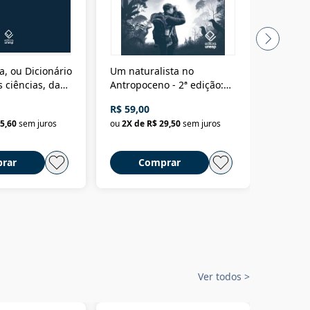
a, ou Dicionário
Um naturalista no
A vora
 ciências, das
Antropoceno - 2ª edição:
fícios - Vol. 7:
Um biólogo em busca do
R$ 59,00
R$ 58,0
material
selvagem
5,60
sem juros
ou
2
X de
R$ 29,50
sem juros
ou
2
X d
rar
Comprar
C
Ver todos
>