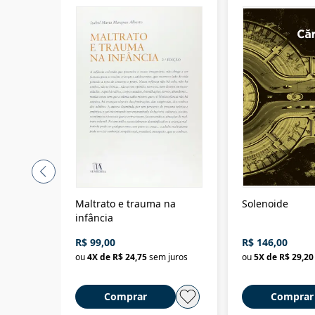
Maltrato e trauma na
Solenoide
infância
R$ 99,00
R$ 146,00
ou
4
X de
R$ 24,75
sem juros
ou
5
X de
R$ 29,20
Comprar
Comprar