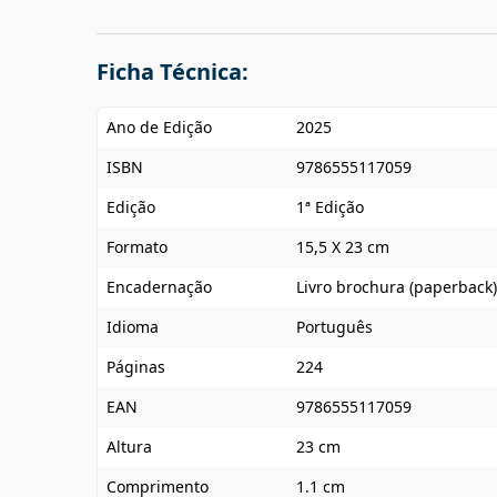
Ficha Técnica:
Ano de Edição
2025
ISBN
9786555117059
Edição
1ª Edição
Formato
15,5 X 23 cm
Encadernação
Livro brochura (paperback)
Idioma
Português
Páginas
224
EAN
9786555117059
Altura
23 cm
Comprimento
1.1 cm