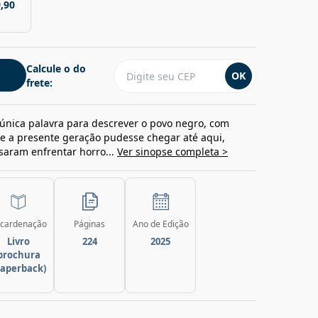
,90
Calcule o do
OK
frete:
única palavra para descrever o povo negro, com
ue a presente geração pudesse chegar até aqui,
aram enfrentar horro...
Ver sinopse completa >
cardenação
Páginas
Ano de Edição
Livro
224
2025
brochura
paperback)