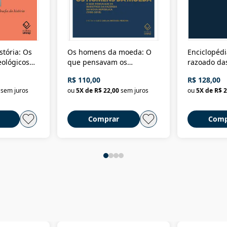
stória: Os
Os homens da moeda: O
Enciclopédi
eológicos
que pensavam os
razoado das
história
ministros da Fazenda da
artes e dos o
R$ 110,00
R$ 128,00
Nova República (1985-
Civilização 
sem juros
ou
5
X de
R$ 22,00
sem juros
ou
5
X de
R$ 2
2018)
Comprar
Comp