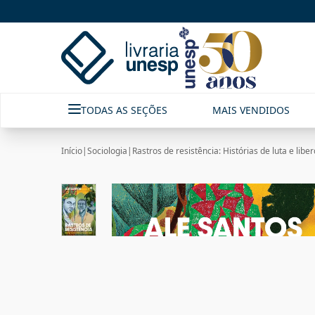
TODAS AS SEÇÕES
MAIS VENDIDOS
Início
|
Sociologia
|
Rastros de resistência: Histórias de luta e lib