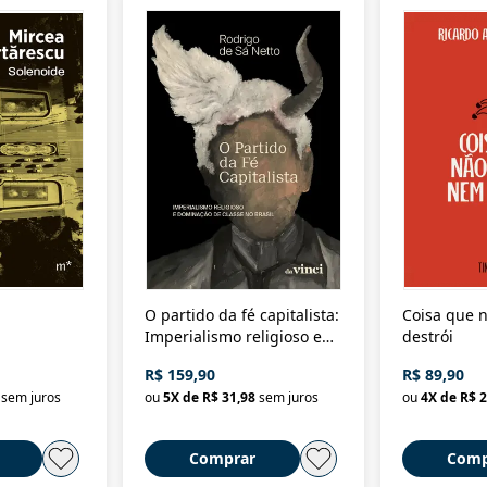
O partido da fé capitalista:
Coisa que n
Imperialismo religioso e
destrói
dominação de classe no
R$ 159,90
R$ 89,90
Brasil
sem juros
ou
5
X de
R$ 31,98
sem juros
ou
4
X de
R$ 2
Comprar
Comp