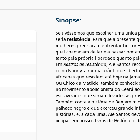
Sinopse:
Se tivéssemos que escolher uma única p
seria
resistência
. Para que a presente 
mulheres precisaram enfrentar horrores
qual chamavam de lar e a passar por at
tanto pela própria liberdade quanto pel
Em
Rastros de resistência
, Ale Santos re
como Nanny, a rainha axânti que liberto
africanas que resistem até hoje na Jama
Ou Chico da Matilde, também conhecid
no movimento abolicionista do Ceará ao
escravizados que seriam levados às prov
Também conta a história de Benjamim de
palhaço negro e que exerceu grande infl
histórias, e, a cada uma, Ale Santos d
ocupar em nossos livros de História: o d