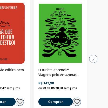
ão edifica nem
O turista aprendiz:
Coloniz
Viagens pelo Amazonas
totalita
até o Peru, pelo Madeira
crimino
R$ 142,90
R$ 69,9
até a Bolívia e por Marajó
2,47
sem juros
ou
5
X de
R$ 28,58
sem juros
ou
3
X d
até dizer chega
rar
Comprar
C