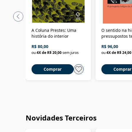
A Coluna Prestes: Uma
O sentido na hi
história do interior
pressupostos t
da filosofia da 
R$ 80,00
R$ 96,00
ou
4
X de
R$ 20,00
sem juros
ou
4
X de
R$ 24,00
Comprar
Comprar
Novidades Terceiros