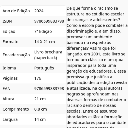
De que forma o racismo se
Ano de Edição
2024
estrutura no cotidiano escolar
de crianças e adolescentes?
ISBN
9786599883798
Como a escola pode combater a
discriminação e, além disso,
Edição
7ª Edição
promover um ambiente
Formato
14 X 21 cm
baseado no respeito às
diferenças? Assim que foi
Livro brochura
lançado, em 2001, este livro se
Encadernação
(paperback)
tornou um clássico e um guia
inspirador para toda uma
Idioma
Português
geração de educadores. É essa
premissa que justifica a
Páginas
176
publicação desta edição revista
e atualizada, na qual autoras
EAN
9786599883798
negras se aprofundam nas
Altura
21 cm
diversas formas de combater o
racismo dentro de nossas
Comprimento
0.8 cm
escolas. Entre os assuntos
abordados estão: a formação
Largura
14 cm
de educadores para o combate