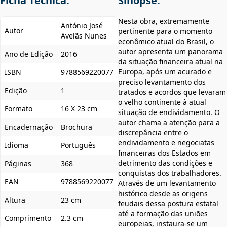
Ficha Técnica:
Sinopse:
Nesta obra, extremamente
António José
Autor
pertinente para o momento
Avelãs Nunes
econômico atual do Brasil, o
autor apresenta um panorama
Ano de Edição
2016
da situação financeira atual na
Europa, após um acurado e
ISBN
9788569220077
preciso levantamento dos
Edição
1
tratados e acordos que levaram
o velho continente à atual
Formato
16 X 23 cm
situação de endividamento. O
autor chama a atenção para a
Encadernação
Brochura
discrepância entre o
endividamento e negociatas
Idioma
Português
financeiras dos Estados em
detrimento das condições e
Páginas
368
conquistas dos trabalhadores.
EAN
9788569220077
Através de um levantamento
histórico desde as origens
Altura
23 cm
feudais dessa postura estatal
até a formação das uniões
Comprimento
2.3 cm
europeias, instaura-se um