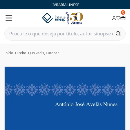
LIVRARIA UNESP
0
Início
|
Direito
|
Quo vadis, Europa?