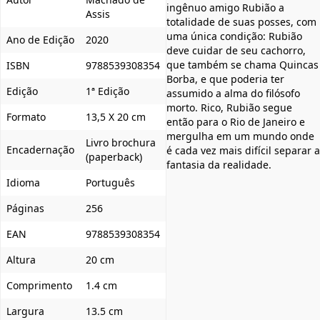
ingênuo amigo Rubião a
Assis
totalidade de suas posses, com
uma única condição: Rubião
Ano de Edição
2020
deve cuidar de seu cachorro,
que também se chama Quincas
ISBN
9788539308354
Borba, e que poderia ter
Edição
1ª Edição
assumido a alma do filósofo
morto. Rico, Rubião segue
Formato
13,5 X 20 cm
então para o Rio de Janeiro e
mergulha em um mundo onde
Livro brochura
Encadernação
é cada vez mais difícil separar a
(paperback)
fantasia da realidade.
Idioma
Português
Páginas
256
EAN
9788539308354
Altura
20 cm
Comprimento
1.4 cm
Largura
13.5 cm