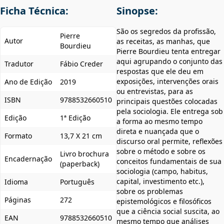
Ficha Técnica:
Sinopse:
São os segredos da profissão,
Pierre
Autor
as receitas, as manhas, que
Bourdieu
Pierre Bourdieu tenta entregar
aqui agrupando o conjunto das
Tradutor
Fábio Creder
respostas que ele deu em
exposições, intervenções orais
Ano de Edição
2019
ou entrevistas, para as
ISBN
9788532660510
principais questões colocadas
pela sociologia. Ele entrega sob
Edição
1ª Edição
a forma ao mesmo tempo
direta e nuançada que o
Formato
13,7 X 21 cm
discurso oral permite, reflexões
sobre o método e sobre os
Livro brochura
Encadernação
conceitos fundamentais de sua
(paperback)
sociologia (campo, habitus,
capital, investimento etc.),
Idioma
Português
sobre os problemas
Páginas
272
epistemológicos e filosóficos
que a ciência social suscita, ao
EAN
9788532660510
mesmo tempo que análises