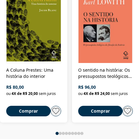
A Coluna Prestes: Uma
O sentido na história: Os
história do interior
pressupostos teológicos
da filosofia da história
R$ 80,00
R$ 96,00
ou
4
X de
R$ 20,00
sem juros
ou
4
X de
R$ 24,00
sem juros
Comprar
Comprar