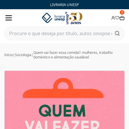
LIVRARIA UNESP
0
Quem vai fazer essa comida?: mulheres, trabalho
Início
|
Sociologia
|
doméstico e alimentação saudável