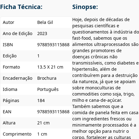
Ficha Técnica:
Sinopse:
Hoje, depois de décadas de
Autor
Bela Gil
pesquisas científicas e
questionamentos à indústria do
Ano de Edição
2023
fast-food, sabemos que os
alimentos ultraprocessados são
ISBN
9788593115868
grandes promotores de
Edição
1
doenças crônicas não
transmissíveis, como diabetes e
Formato
13.5 X 21 cm
hipertensão, além de
contribuírem para a destruição
Encadernação
Brochura
da natureza, já que se apoiam
sobre monoculturas de
Idioma
Português
commodities como soja, trigo,
milho e cana-de-açúcar.
Páginas
184
Também sabemos que a
EAN
9788593115868
comida de panela feita em casa
com ingredientes frescos ou
Altura
21 cm
minimamente processados é a
melhor opção para nutrir o
Comprimento
1 cm
corpo, fortalecer as culturas