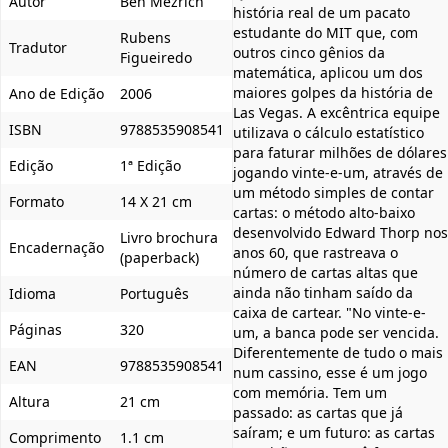
Autor
Ben Mezrich
história real de um pacato
estudante do MIT que, com
Rubens
Tradutor
outros cinco gênios da
Figueiredo
matemática, aplicou um dos
maiores golpes da história de
Ano de Edição
2006
Las Vegas. A excêntrica equipe
ISBN
9788535908541
utilizava o cálculo estatístico
para faturar milhões de dólares
Edição
1ª Edição
jogando vinte-e-um, através de
um método simples de contar
Formato
14 X 21 cm
cartas: o método alto-baixo
desenvolvido Edward Thorp nos
Livro brochura
Encadernação
anos 60, que rastreava o
(paperback)
número de cartas altas que
ainda não tinham saído da
Idioma
Português
caixa de cartear. "No vinte-e-
Páginas
320
um, a banca pode ser vencida.
Diferentemente de tudo o mais
EAN
9788535908541
num cassino, esse é um jogo
com memória. Tem um
Altura
21 cm
passado: as cartas que já
saíram; e um futuro: as cartas
Comprimento
1.1 cm