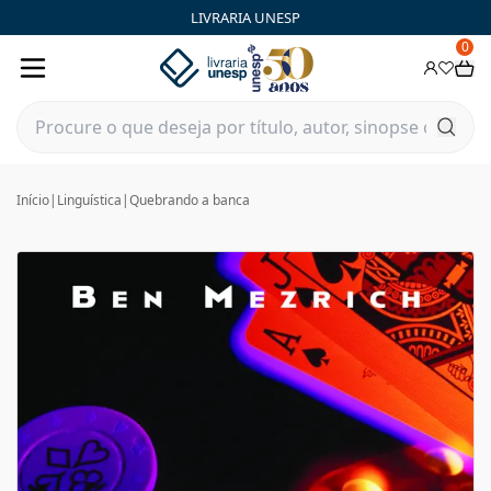
LIVRARIA UNESP
0
Início
|
Linguística
|
Quebrando a banca