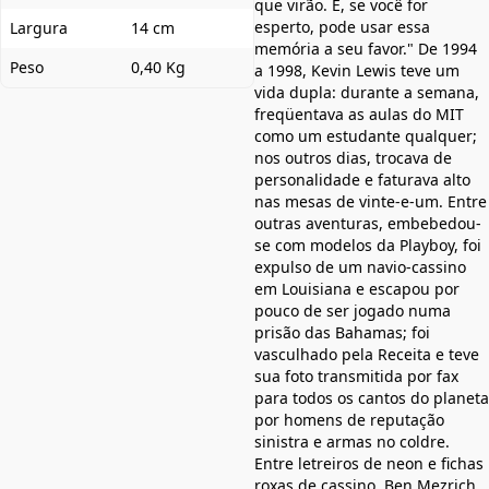
que virão. E, se você for
esperto, pode usar essa
Largura
14 cm
memória a seu favor." De 1994
Peso
0,40 Kg
a 1998, Kevin Lewis teve um
vida dupla: durante a semana,
freqüentava as aulas do MIT
como um estudante qualquer;
nos outros dias, trocava de
personalidade e faturava alto
nas mesas de vinte-e-um. Entre
outras aventuras, embebedou-
se com modelos da Playboy, foi
expulso de um navio-cassino
em Louisiana e escapou por
pouco de ser jogado numa
prisão das Bahamas; foi
vasculhado pela Receita e teve
sua foto transmitida por fax
para todos os cantos do planeta
por homens de reputação
sinistra e armas no coldre.
Entre letreiros de neon e fichas
roxas de cassino, Ben Mezrich