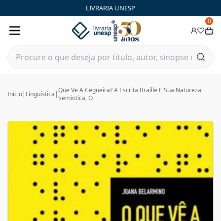
LIVRARIA UNESP
0
Que Ve A Cegueira? A Escrita Braille E Sua Natureza
Início
|
Linguística
|
Semiotica, O