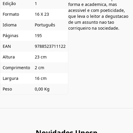
Edição
1
forma e academica, mas
acessivel e com poeticidade,
Formato
16 X 23
que leva o leitor a degustacao
de um assunto nao tao
Idioma
Português
corriqueiro na sociedade.
Páginas
195
EAN
9788523711122
Altura
23 cm
Comprimento
2 cm
Largura
16 cm
Peso
0,00 Kg
Novidades Unesp