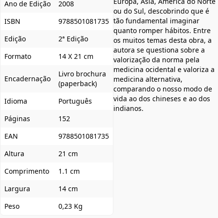
Europa, Ásia, América do Norte
Ano de Edição
2008
ou do Sul, descobrindo que é
tão fundamental imaginar
ISBN
9788501081735
quanto romper hábitos. Entre
Edição
2ª Edição
os muitos temas desta obra, a
autora se questiona sobre a
Formato
14 X 21 cm
valorização da norma pela
medicina ocidental e valoriza a
Livro brochura
Encadernação
medicina alternativa,
(paperback)
comparando o nosso modo de
vida ao dos chineses e ao dos
Idioma
Português
indianos.
Páginas
152
EAN
9788501081735
Altura
21 cm
Comprimento
1.1 cm
Largura
14 cm
Peso
0,23 Kg