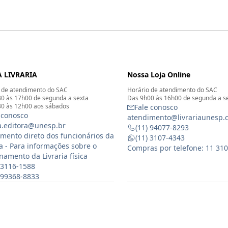
 LIVRARIA
Nossa Loja Online
 de atendimento do SAC
Horário de atendimento do SAC
0 às 17h00 de segunda a sexta
Das 9h00 às 16h00 de segunda a s
0 às 12h00 aos sábados
Fale conosco
 conosco
atendimento@livrariaunesp.
ia.editora@unesp.br
(11) 94077-8293
mento direto dos funcionários da
(11) 3107-4343
ia - Para informações sobre o
Compras por telefone: 11 31
namento da Livraria física
 3116-1588
) 99368-8833