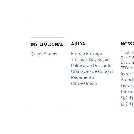
AJUDA
NOSSA
INSTITUCIONAL
Horário
Frete e Entrega
Quem Somos
Das 9h3
Trocas e Devoluções
Das 9h3
Política de Desconto
Fale
Utilização de Cupons
livrar
Pagamento
Atendi
Clube Unesp
Livrar
funcio
(11)
(11