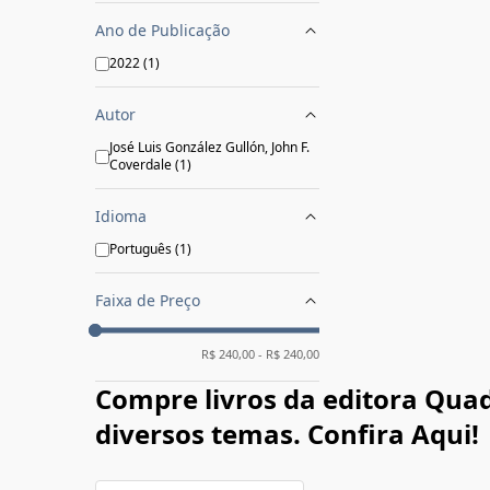
Ano de Publicação
2022
(
1
)
Autor
José Luis González Gullón, John F.
Coverdale
(
1
)
Idioma
Português
(
1
)
Faixa de Preço
R$
240,00
- R$
240,00
Compre livros da editora Quad
diversos temas. Confira Aqui!