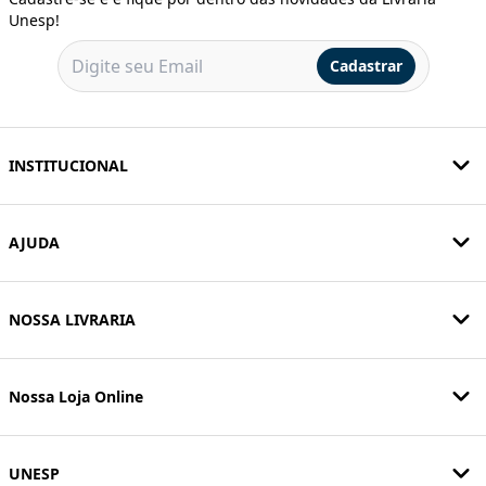
Unesp!
Cadastrar
INSTITUCIONAL
AJUDA
NOSSA LIVRARIA
Nossa Loja Online
UNESP