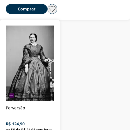
Comprar
Perversão
R$ 124,90
ou
5
X de
R$ 24,98
sem juros