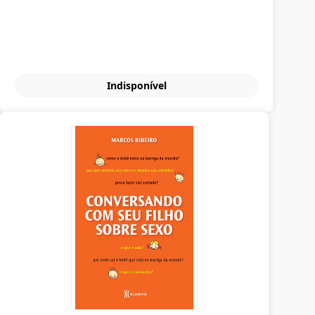
Indisponível