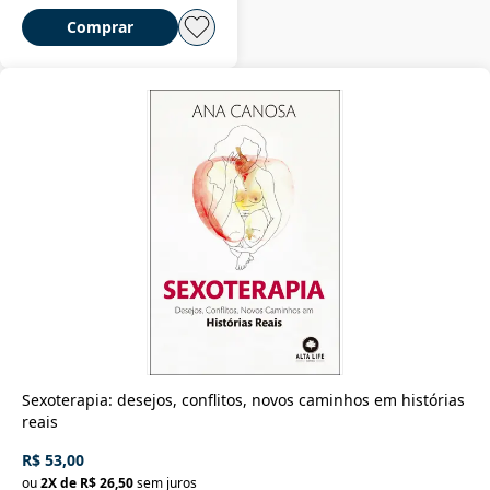
Comprar
Sexoterapia: desejos, conflitos, novos caminhos em histórias
reais
R$ 53,00
ou
2
X de
R$ 26,50
sem juros