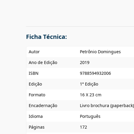
Ficha Técnica:
Autor
Petrônio Domingues
Ano de Edição
2019
ISBN
9788594932006
Edição
1ª Edição
Formato
16 X 23 cm
Encadernação
Livro brochura (paperback)
Idioma
Português
Páginas
172