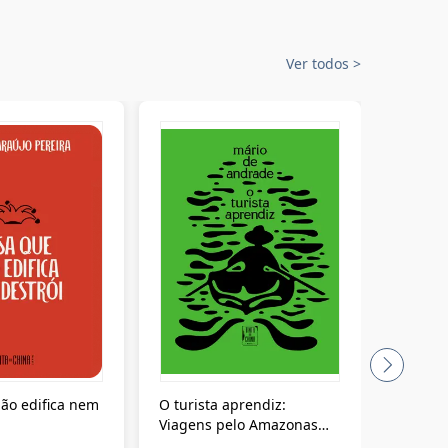
Ver todos
>
ão edifica nem
O turista aprendiz:
Coloniz
Viagens pelo Amazonas
totalita
até o Peru, pelo Madeira
crimino