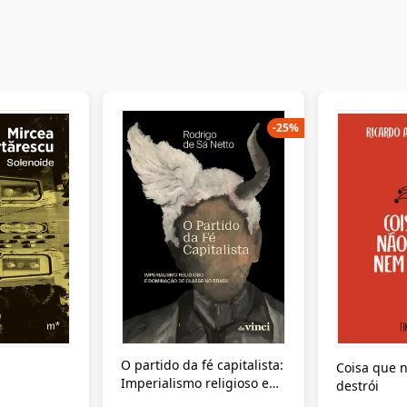
-
25
%
O partido da fé capitalista:
Coisa que n
Imperialismo religioso e
destrói
dominação de classe no