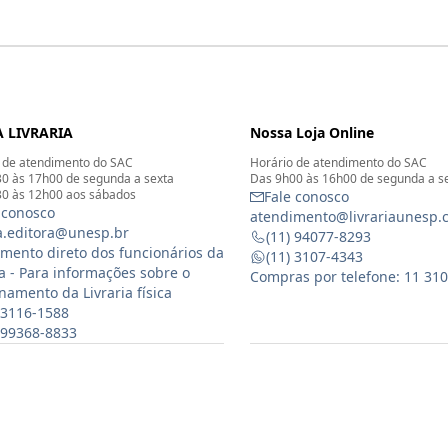
 LIVRARIA
Nossa Loja Online
 de atendimento do SAC
Horário de atendimento do SAC
0 às 17h00 de segunda a sexta
Das 9h00 às 16h00 de segunda a s
0 às 12h00 aos sábados
Fale conosco
 conosco
atendimento@livrariaunesp.
ia.editora@unesp.br
(11) 94077-8293
mento direto dos funcionários da
(11) 3107-4343
ia - Para informações sobre o
Compras por telefone: 11 31
namento da Livraria física
 3116-1588
) 99368-8833