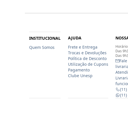
AJUDA
NOSSA
INSTITUCIONAL
Horário
Frete e Entrega
Quem Somos
Das 9h3
Trocas e Devoluções
Das 9h3
Política de Desconto
Fale
Utilização de Cupons
livrar
Pagamento
Atendi
Clube Unesp
Livrar
funcio
(11)
(11