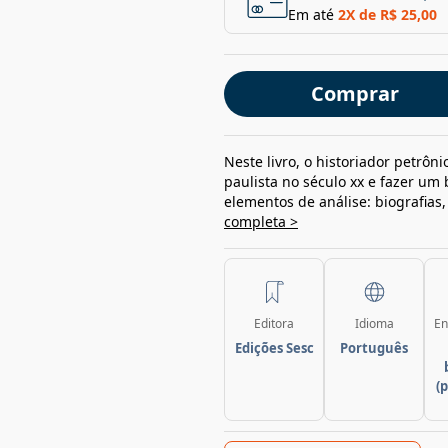
Em até
2
X de
R$ 25,00
Comprar
Neste livro, o historiador petr
paulista no século xx e fazer um
elementos de análise: biografias, 
completa >
Editora
Idioma
En
Edições Sesc
Português
(