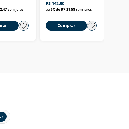
R$ 142,90
R$ 69,9
até a Bolívia e por Marajó
2,47
sem juros
ou
5
X de
R$ 28,58
sem juros
ou
3
X d
até dizer chega
rar
Comprar
C
ar