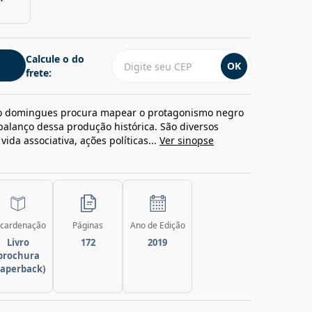
Calcule o do
OK
frete:
ônio domingues procura mapear o protagonismo negro
 balanço dessa produção histórica. São diversos
vida associativa, ações políticas...
Ver sinopse
cardenação
Páginas
Ano de Edição
Livro
172
2019
brochura
paperback)