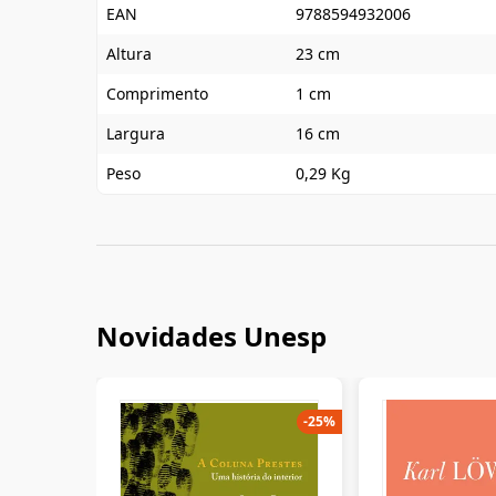
EAN
9788594932006
Altura
23 cm
Comprimento
1 cm
Largura
16 cm
Peso
0,29 Kg
Novidades Unesp
-
25
%