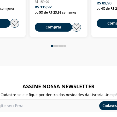
R$ 159,90
R$ 89,90
Brasil
R$ 119,92
sem juros
ou
4
X de
R$ 2
ou
5
X de
R$ 23,98
sem juros
Comp
Comprar
ASSINE NOSSA NEWSLETTER
Cadastre-se e e fique por dentro das novidades da Livraria Unesp!
Cadastr