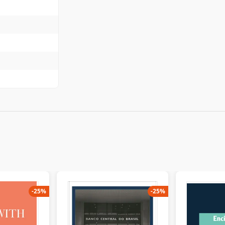
-
25
%
-
25
%