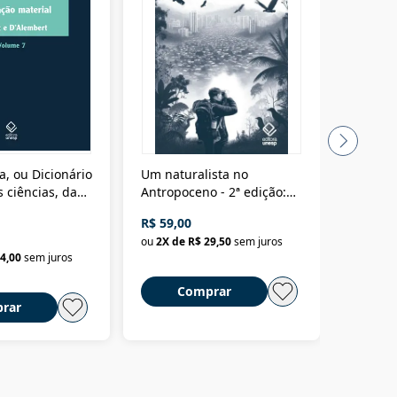
a, ou Dicionário
Um naturalista no
A vora
 ciências, das
Antropoceno - 2ª edição:
fícios - Vol. 7:
Um biólogo em busca do
R$ 59,00
R$ 58,0
material
selvagem
ou
2
X de
R$ 29,50
sem juros
ou
2
X d
4,00
sem juros
Comprar
C
rar