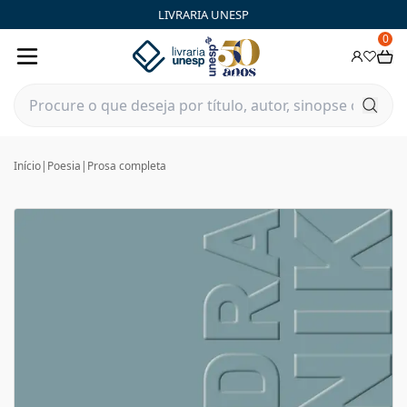
LIVRARIA UNESP
0
Início
|
Poesia
|
Prosa completa