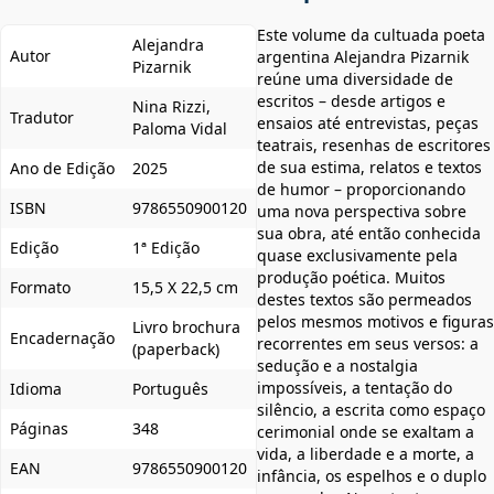
Este volume da cultuada poeta
Alejandra
Autor
argentina Alejandra Pizarnik
Pizarnik
reúne uma diversidade de
escritos – desde artigos e
Nina Rizzi,
Tradutor
ensaios até entrevistas, peças
Paloma Vidal
teatrais, resenhas de escritores
de sua estima, relatos e textos
Ano de Edição
2025
de humor – proporcionando
ISBN
9786550900120
uma nova perspectiva sobre
sua obra, até então conhecida
Edição
1ª Edição
quase exclusivamente pela
produção poética. Muitos
Formato
15,5 X 22,5 cm
destes textos são permeados
pelos mesmos motivos e figuras
Livro brochura
Encadernação
recorrentes em seus versos: a
(paperback)
sedução e a nostalgia
impossíveis, a tentação do
Idioma
Português
silêncio, a escrita como espaço
Páginas
348
cerimonial onde se exaltam a
vida, a liberdade e a morte, a
EAN
9786550900120
infância, os espelhos e o duplo