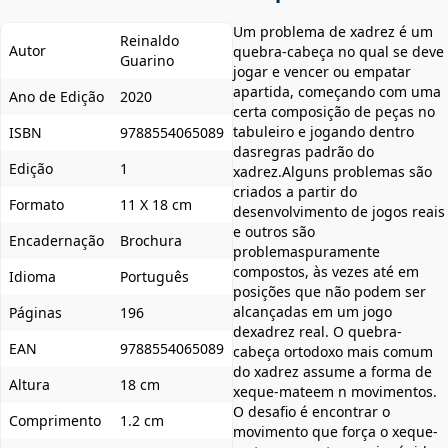
Um problema de xadrez é um
Reinaldo
Autor
quebra-cabeça no qual se deve
Guarino
jogar e vencer ou empatar
apartida, começando com uma
Ano de Edição
2020
certa composição de peças no
tabuleiro e jogando dentro
ISBN
9788554065089
dasregras padrão do
Edição
1
xadrez.Alguns problemas são
criados a partir do
Formato
11 X 18 cm
desenvolvimento de jogos reais
e outros são
Encadernação
Brochura
problemaspuramente
compostos, às vezes até em
Idioma
Português
posições que não podem ser
alcançadas em um jogo
Páginas
196
dexadrez real. O quebra-
EAN
9788554065089
cabeça ortodoxo mais comum
do xadrez assume a forma de
Altura
18 cm
xeque-mateem n movimentos.
O desafio é encontrar o
Comprimento
1.2 cm
movimento que força o xeque-