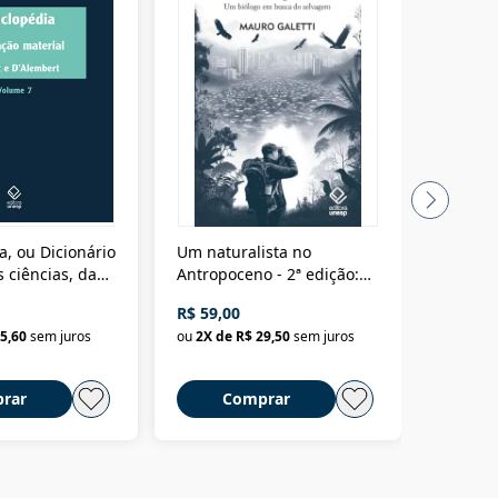
a, ou Dicionário
Um naturalista no
A vora
 ciências, das
Antropoceno - 2ª edição:
fícios - Vol. 7:
Um biólogo em busca do
R$ 59,00
R$ 58,0
material
selvagem
5,60
sem juros
ou
2
X de
R$ 29,50
sem juros
ou
2
X d
rar
Comprar
C