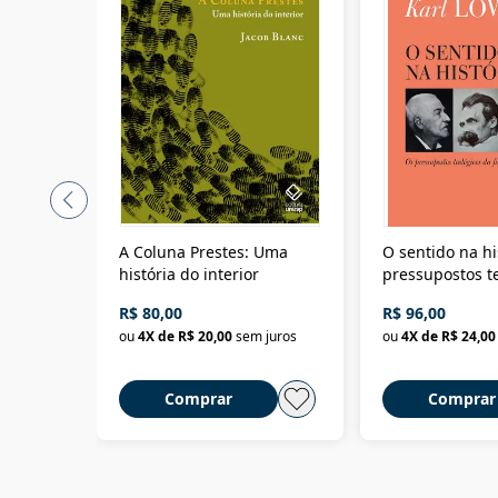
A Coluna Prestes: Uma
O sentido na hi
história do interior
pressupostos t
da filosofia da 
R$ 80,00
R$ 96,00
ou
4
X de
R$ 20,00
sem juros
ou
4
X de
R$ 24,00
Comprar
Comprar