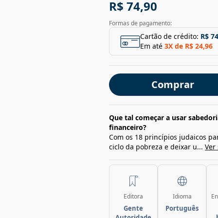
R$ 74,90
Formas de pagamento:
Cartão de crédito:
R$ 74
Em até
3
X de
R$ 24,96
Comprar
Que tal começar a usar sabedoria
financeiro?
Com os 18 princípios judaicos pa
ciclo da pobreza e deixar u...
Ver
Editora
Idioma
En
Gente
Português
Autoridade