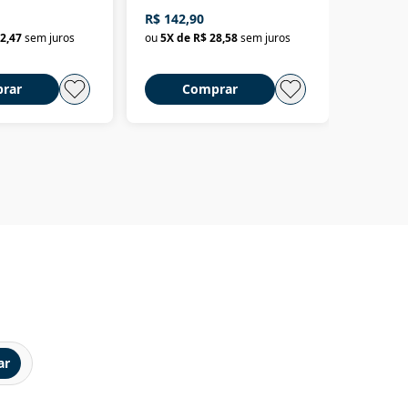
até o Peru, pelo Madeira
crimino
R$ 142,90
R$ 69,9
até a Bolívia e por Marajó
2,47
sem juros
ou
5
X de
R$ 28,58
sem juros
ou
3
X d
até dizer chega
rar
Comprar
C
ar