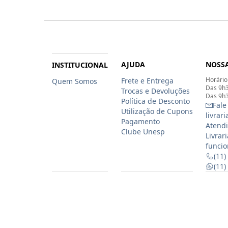
AJUDA
NOSSA
INSTITUCIONAL
Horário
Frete e Entrega
Quem Somos
Das 9h3
Trocas e Devoluções
Das 9h3
Política de Desconto
Fale
Utilização de Cupons
livrar
Pagamento
Atendi
Clube Unesp
Livrar
funcio
(11)
(11