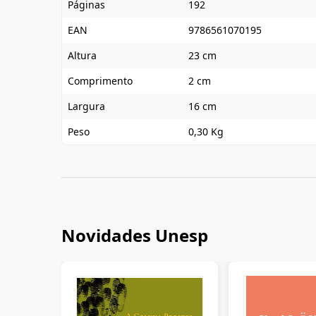
Páginas
192
EAN
9786561070195
Altura
23 cm
Comprimento
2 cm
Largura
16 cm
Peso
0,30 Kg
Novidades Unesp