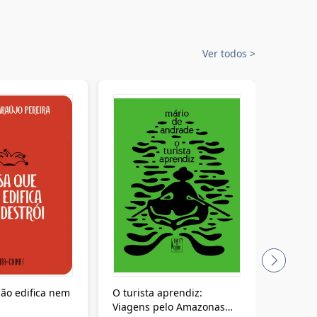
Ver todos
>
ão edifica nem
O turista aprendiz:
Coloniz
Viagens pelo Amazonas
totalita