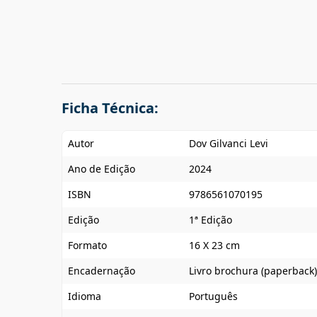
Ficha Técnica:
Autor
Dov Gilvanci Levi
Ano de Edição
2024
ISBN
9786561070195
Edição
1ª Edição
Formato
16 X 23 cm
Encadernação
Livro brochura (paperback)
Idioma
Português