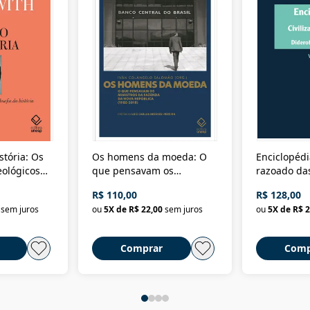
stória: Os
Os homens da moeda: O
Enciclopédi
eológicos
que pensavam os
razoado das
história
ministros da Fazenda da
artes e dos o
R$ 110,00
R$ 128,00
Nova República (1985-
Civilização 
sem juros
ou
5
X de
R$ 22,00
sem juros
ou
5
X de
R$ 2
2018)
Comprar
Comp