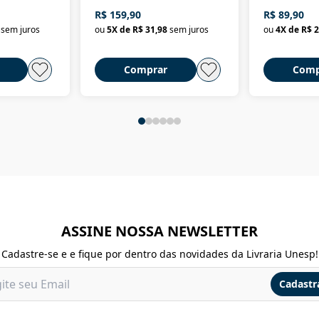
dominação de classe no
R$ 159,90
R$ 89,90
Brasil
sem juros
ou
5
X de
R$ 31,98
sem juros
ou
4
X de
R$ 2
Comprar
Comp
ASSINE NOSSA NEWSLETTER
Cadastre-se e e fique por dentro das novidades da Livraria Unesp!
Cadastr