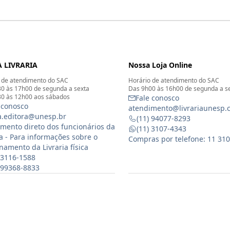
 LIVRARIA
Nossa Loja Online
 de atendimento do SAC
Horário de atendimento do SAC
0 às 17h00 de segunda a sexta
Das 9h00 às 16h00 de segunda a s
0 às 12h00 aos sábados
Fale conosco
 conosco
atendimento@livrariaunesp.
ia.editora@unesp.br
(11) 94077-8293
mento direto dos funcionários da
(11) 3107-4343
ia - Para informações sobre o
Compras por telefone: 11 31
namento da Livraria física
 3116-1588
) 99368-8833