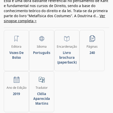
Esta é uma obra bastante referencial no pensamento de Kant
e fundamental nos cursos de Direito, sendo a base do
conhecimento teórico do direito e da lei. Trata-se da primeira
parte do livro “Metafísica dos Costumes”. A Doutrina d...
Ver
sinopse completa >
Editora
Idioma
Encardenação
Páginas
Vozes De
Português
Livro
240
Bolso
brochura
(paperback)
Ano de Edição
Tradutor
2019
Clélia
Aparecida
Martins