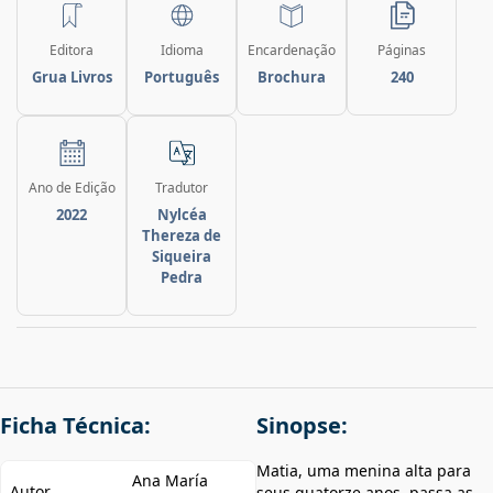
Editora
Idioma
Encardenação
Páginas
Grua Livros
Português
Brochura
240
Ano de Edição
Tradutor
2022
Nylcéa
Thereza de
Siqueira
Pedra
Ficha Técnica:
Sinopse:
Matia, uma menina alta para
Ana María
Autor
seus quatorze anos, passa as