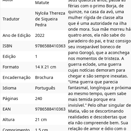
Matute
férias com o primo Borja, de
quinze, na casa da avó, uma
Nylcéa Thereza
mulher rígida de classe alta
Tradutor
de Siqueira
que é uma autoridade na ilha
Pedra
onde mora. Sua mãe morreu há
quatro anos, ela não sabe do
Ano de Edição
2022
paradeiro do pai, e traz consigo
ISBN
9786588410363
seu inseparável boneco de
pano Gorogó, que a aconchega
Edição
1
nos momentos de tristeza. A
guerra eclode, uma guerra
Formato
14 X 21 cm
cujas notícias demoram para
chegar e são sempre inexatas.
Encadernação
Brochura
“Uma guerra que parecia
fantasmal, longínqua e próxima
Idioma
Português
ao mesmo tempo, quem sabe
Páginas
240
mais temida porque era
invisível.” Pelo olhar singular de
EAN
9786588410363
Matia, vão se descortinando
realidades e descobertas que
Altura
21 cm
ela não compreende bem. Sua
relação de amor e ódio com o
Comprimento
1.5 cm