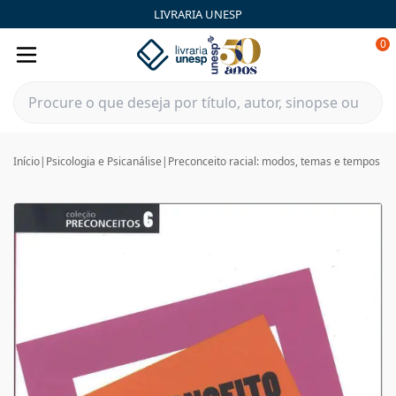
LIVRARIA UNESP
0
Início
|
Psicologia e Psicanálise
|
Preconceito racial: modos, temas e tempos