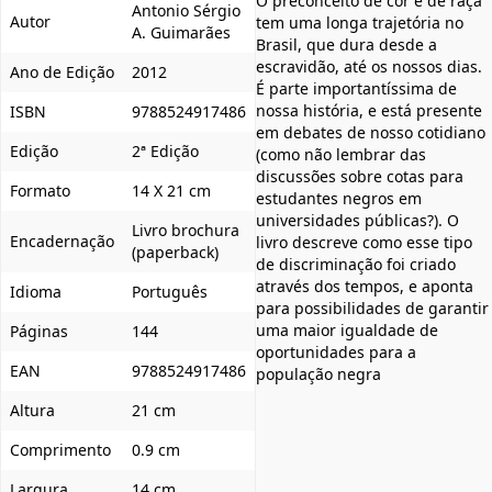
O preconceito de cor e de raça
Antonio Sérgio
Autor
tem uma longa trajetória no
A. Guimarães
Brasil, que dura desde a
escravidão, até os nossos dias.
Ano de Edição
2012
É parte importantíssima de
nossa história, e está presente
ISBN
9788524917486
em debates de nosso cotidiano
Edição
2ª Edição
(como não lembrar das
discussões sobre cotas para
Formato
14 X 21 cm
estudantes negros em
universidades públicas?). O
Livro brochura
Encadernação
livro descreve como esse tipo
(paperback)
de discriminação foi criado
através dos tempos, e aponta
Idioma
Português
para possibilidades de garantir
uma maior igualdade de
Páginas
144
oportunidades para a
EAN
9788524917486
população negra
Altura
21 cm
Comprimento
0.9 cm
Largura
14 cm