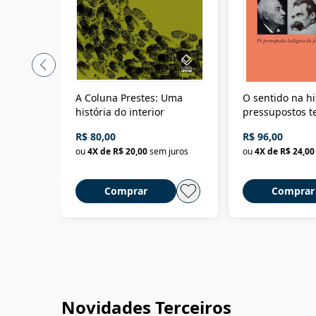
A Coluna Prestes: Uma
O sentido na hi
história do interior
pressupostos t
da filosofia da 
R$ 80,00
R$ 96,00
ou
4
X de
R$ 20,00
sem juros
ou
4
X de
R$ 24,00
Comprar
Comprar
Novidades Terceiros