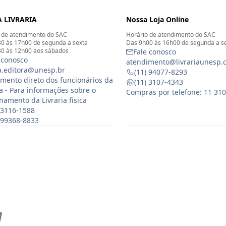
 LIVRARIA
Nossa Loja Online
 de atendimento do SAC
Horário de atendimento do SAC
0 às 17h00 de segunda a sexta
Das 9h00 às 16h00 de segunda a s
0 às 12h00 aos sábados
Fale conosco
 conosco
atendimento@livrariaunesp.
ia.editora@unesp.br
(11) 94077-8293
mento direto dos funcionários da
(11) 3107-4343
ia - Para informações sobre o
Compras por telefone: 11 31
namento da Livraria física
 3116-1588
) 99368-8833