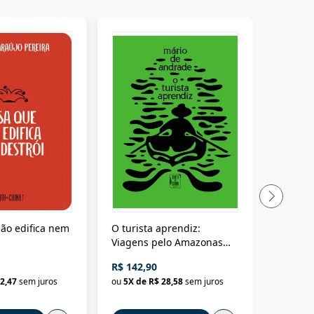
ão edifica nem
O turista aprendiz:
Coloniz
Viagens pelo Amazonas
totalita
até o Peru, pelo Madeira
crimino
R$ 142,90
R$ 69,9
até a Bolívia e por Marajó
2,47
sem juros
ou
5
X de
R$ 28,58
sem juros
ou
3
X d
até dizer chega