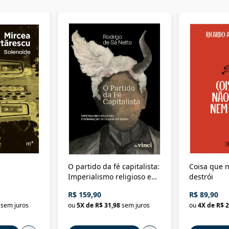
O partido da fé capitalista:
Coisa que n
Imperialismo religioso e
destrói
dominação de classe no
R$ 159,90
R$ 89,90
Brasil
sem juros
ou
5
X de
R$ 31,98
sem juros
ou
4
X de
R$ 2