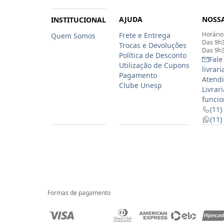
AJUDA
NOSSA
INSTITUCIONAL
Horário
Frete e Entrega
Quem Somos
Das 9h3
Trocas e Devoluções
Das 9h3
Política de Desconto
Fale
Utilização de Cupons
livrar
Pagamento
Atendi
Clube Unesp
Livrar
funcio
(11)
(11
Formas de pagamento