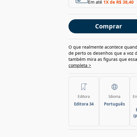
Em até
1
X de
R$ 38,40
Comprar
O que realmente acontece quando
de perto os desenhos que a voz d
também mira as figuras que essa
completa >
Editora
Idioma
En
Editora 34
Português
(