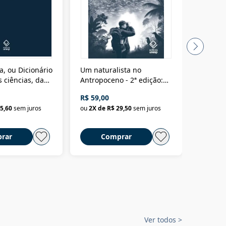
a, ou Dicionário
Um naturalista no
A vora
 ciências, das
Antropoceno - 2ª edição:
fícios - Vol. 7:
Um biólogo em busca do
R$ 59,00
R$ 58,0
material
selvagem
5,60
sem juros
ou
2
X de
R$ 29,50
sem juros
ou
2
X d
rar
Comprar
C
Ver todos
>