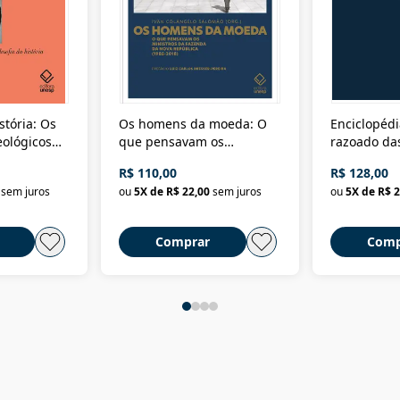
stória: Os
Os homens da moeda: O
Enciclopédi
eológicos
que pensavam os
razoado das
história
ministros da Fazenda da
artes e dos o
R$ 110,00
R$ 128,00
Nova República (1985-
Civilização 
sem juros
ou
5
X de
R$ 22,00
sem juros
ou
5
X de
R$ 2
2018)
Comprar
Comp