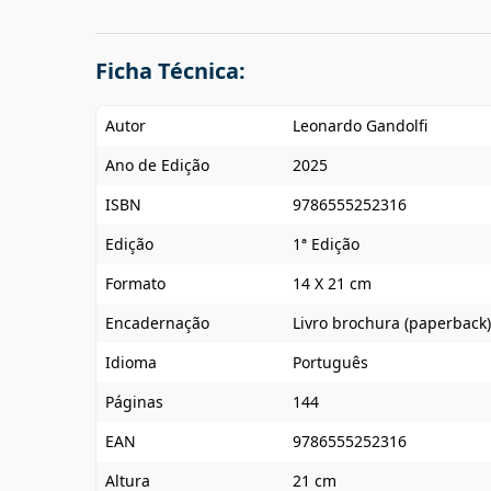
Ficha Técnica:
Autor
Leonardo Gandolfi
Ano de Edição
2025
ISBN
9786555252316
Edição
1ª Edição
Formato
14 X 21 cm
Encadernação
Livro brochura (paperback)
Idioma
Português
Páginas
144
EAN
9786555252316
Altura
21 cm