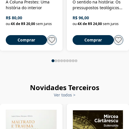
A Coluna Prestes: Uma
O sentido na história: Os
história do interior
pressupostos teológicos
da filosofia da história
R$ 80,00
R$ 96,00
ou
4
X de
R$ 20,00
sem juros
ou
4
X de
R$ 24,00
sem juros
Comprar
Comprar
Novidades Terceiros
Ver todos
>