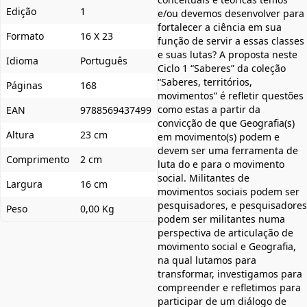
Edição
1
e/ou devemos desenvolver para
fortalecer a ciência em sua
Formato
16 X 23
função de servir a essas classes
e suas lutas? A proposta neste
Idioma
Português
Ciclo 1 “Saberes” da coleção
“Saberes, territórios,
Páginas
168
movimentos” é refletir questões
como estas a partir da
EAN
9788569437499
convicção de que Geografia(s)
Altura
23 cm
em movimento(s) podem e
devem ser uma ferramenta de
Comprimento
2 cm
luta do e para o movimento
social. Militantes de
Largura
16 cm
movimentos sociais podem ser
pesquisadores, e pesquisadores
Peso
0,00 Kg
podem ser militantes numa
perspectiva de articulação de
movimento social e Geografia,
na qual lutamos para
transformar, investigamos para
compreender e refletimos para
participar de um diálogo de