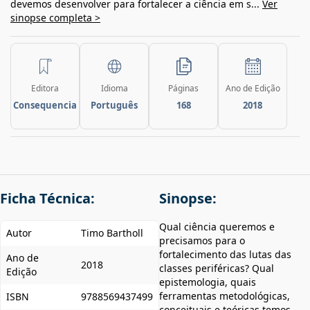
devemos desenvolver para fortalecer a ciência em s...
Ver
sinopse completa >
Editora
Idioma
Páginas
Ano de Edição
Consequencia
Português
168
2018
Ficha Técnica:
Sinopse:
Qual ciência queremos e
Autor
Timo Bartholl
precisamos para o
fortalecimento das lutas das
Ano de
2018
classes periféricas? Qual
Edição
epistemologia, quais
ferramentas metodológicas,
ISBN
9788569437499
conceituais e teóricas temos