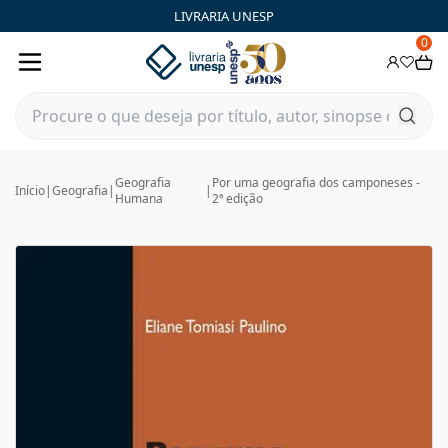
LIVRARIA UNESP
0
Geografia
Por uma geografia dos camponeses -
Início
|
Geografia
|
|
Humana
2ª edição