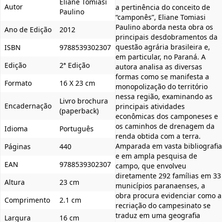
Eliane Tomiasi
Autor
a pertinência do conceito de
Paulino
“camponês”, Eliane Tomiasi
Paulino aborda nesta obra os
Ano de Edição
2012
principais desdobramentos da
questão agrária brasileira e,
ISBN
9788539302307
em particular, no Paraná. A
Edição
2ª Edição
autora analisa as diversas
formas como se manifesta a
Formato
16 X 23 cm
monopolização do território
nessa região, examinando as
Livro brochura
Encadernação
principais atividades
(paperback)
econômicas dos camponeses e
os caminhos de drenagem da
Idioma
Português
renda obtida com a terra.
Amparada em vasta bibliografia
Páginas
440
e em ampla pesquisa de
EAN
9788539302307
campo, que envolveu
diretamente 292 famílias em 33
Altura
23 cm
municípios paranaenses, a
obra procura evidenciar como a
Comprimento
2.1 cm
recriação do campesinato se
traduz em uma geografia
Largura
16 cm