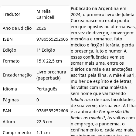
Publicado na Argentina em
Mirella
Tradutor
2024, o primeiro livro de Julieta
Carnicelli
Correa nasce no exato ponto
em que opostos ou alternativas,
Ano de Edição
2026
em vez de divergir, convergem:
memória e romance, fato
ISBN
9786555252606
médico e ficção literária, perda
Edição
1ª Edição
e presença, luto e humor. A
essas confluências vem se
Formato
15 X 22,5 cm
somar mais uma, entre os
diários da mãe e as anotações
Livro brochura
Encadernação
escritas pela filha. A mãe é Sari,
(paperback)
mulher de espírito e de letras,
às voltas com uma moléstia
Idioma
Português
sem nome que vai fazendo
tabula rasa
de suas faculdades,
Páginas
0
de sua verve, de sua voz. A filha
EAN
9786555252606
é a autora de
Por que são tão
lindos os cavalos?
, às voltas com
Altura
22.5 cm
o emprego, a pandemia, o
confinamento e, cada vez mais,
Comprimento
1.1 cm
os sintomas, as consultas, os