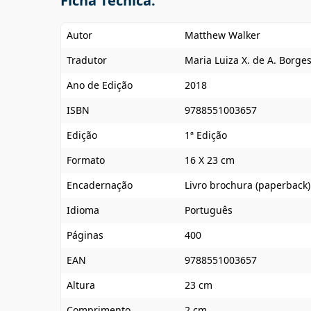
Ficha Técnica:
Autor
Matthew Walker
Tradutor
Maria Luiza X. de A. Borge
Ano de Edição
2018
ISBN
9788551003657
Edição
1ª Edição
Formato
16 X 23 cm
Encadernação
Livro brochura (paperback)
Idioma
Português
Páginas
400
EAN
9788551003657
Altura
23 cm
Comprimento
2 cm