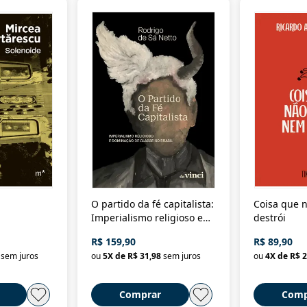
O partido da fé capitalista:
Coisa que n
Imperialismo religioso e
destrói
dominação de classe no
R$ 159,90
R$ 89,90
Brasil
sem juros
ou
5
X de
R$ 31,98
sem juros
ou
4
X de
R$ 2
Comprar
Comp