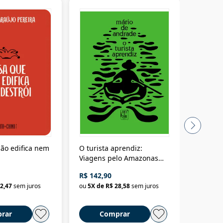
ão edifica nem
O turista aprendiz:
Coloniz
Viagens pelo Amazonas
totalita
até o Peru, pelo Madeira
crimino
R$ 142,90
R$ 69,9
até a Bolívia e por Marajó
2,47
sem juros
ou
5
X de
R$ 28,58
sem juros
ou
3
X d
até dizer chega
rar
Comprar
C