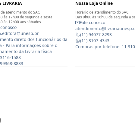
 LIVRARIA
Nossa Loja Online
 de atendimento do SAC
Horário de atendimento do SAC
0 às 17h00 de segunda a sexta
Das 9h00 às 16h00 de segunda a s
0 às 12h00 aos sábados
Fale conosco
 conosco
atendimento@livrariaunesp.
ia.editora@unesp.br
(11) 94077-8293
mento direto dos funcionários da
(11) 3107-4343
ia - Para informações sobre o
Compras por telefone: 11 31
namento da Livraria física
 3116-1588
) 99368-8833