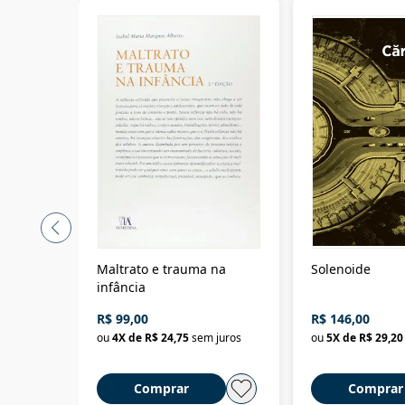
Maltrato e trauma na
Solenoide
infância
R$ 99,00
R$ 146,00
ou
4
X de
R$ 24,75
sem juros
ou
5
X de
R$ 29,20
Comprar
Comprar