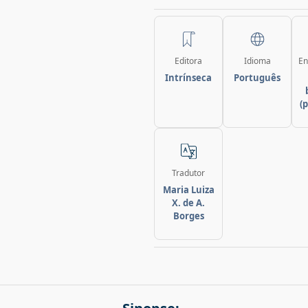
Editora
Idioma
En
Intrínseca
Português
(
Tradutor
Maria Luiza
X. de A.
Borges