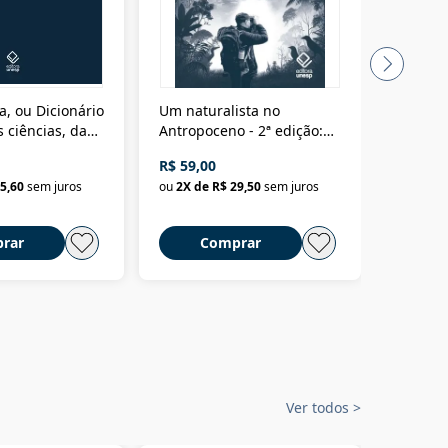
a, ou Dicionário
Um naturalista no
A vora
 ciências, das
Antropoceno - 2ª edição:
fícios - Vol. 7:
Um biólogo em busca do
R$ 59,00
R$ 58,0
material
selvagem
5,60
sem juros
ou
2
X de
R$ 29,50
sem juros
ou
2
X d
rar
Comprar
C
Ver todos
>