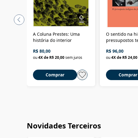
A Coluna Prestes: Uma
O sentido na hi
história do interior
pressupostos t
da filosofia da 
R$ 80,00
R$ 96,00
ou
4
X de
R$ 20,00
sem juros
ou
4
X de
R$ 24,00
Comprar
Comprar
Novidades Terceiros