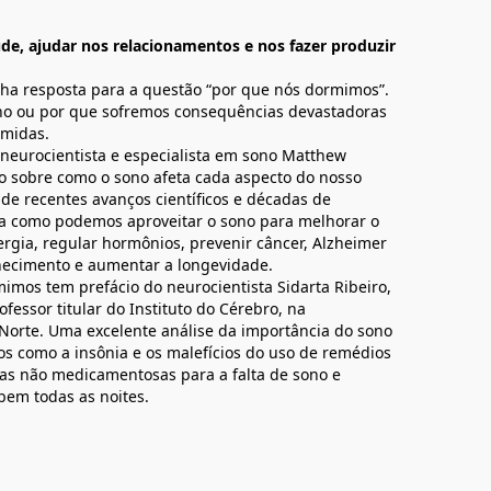
e, ajudar nos relacionamentos e nos fazer produzir
inha resposta para a questão “por que nós dormimos”.
ono ou por que sofremos consequências devastadoras
rmidas.
eurocientista e especialista em sono Matthew
o sobre como o sono afeta cada aspecto do nosso
 de recentes avanços científicos e décadas de
ica como podemos aproveitar o sono para melhorar o
rgia, regular hormônios, prevenir câncer, Alzheimer
lhecimento e aumentar a longevidade.
mimos tem prefácio do neurocientista Sidarta Ribeiro,
ofessor titular do Instituto do Cérebro, na
Norte. Uma excelente análise da importância do sono
os como a insônia e os malefícios do uso de remédios
vas não medicamentosas para a falta de sono e
bem todas as noites.