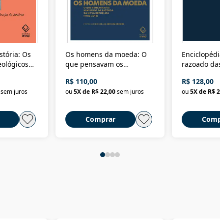
stória: Os
Os homens da moeda: O
Enciclopédi
eológicos
que pensavam os
razoado das
história
ministros da Fazenda da
artes e dos o
R$ 110,00
R$ 128,00
Nova República (1985-
Civilização 
sem juros
ou
5
X de
R$ 22,00
sem juros
ou
5
X de
R$ 2
2018)
Comprar
Comp