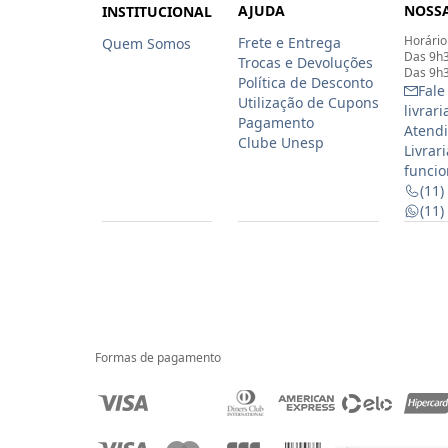
AJUDA
NOSSA
INSTITUCIONAL
Horário
Frete e Entrega
Quem Somos
Das 9h3
Trocas e Devoluções
Das 9h3
Política de Desconto
Fale
Utilização de Cupons
livrar
Pagamento
Atendi
Clube Unesp
Livrar
funcio
(11)
(11
Formas de pagamento