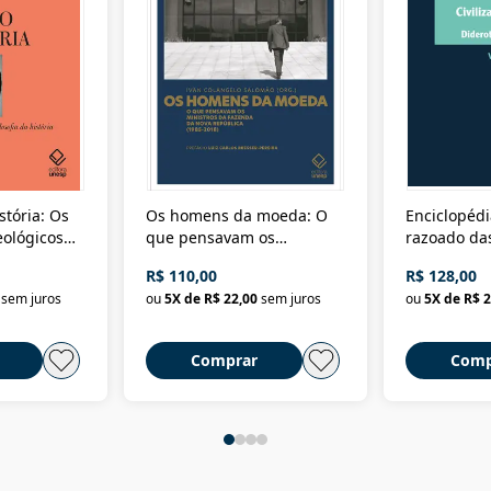
stória: Os
Os homens da moeda: O
Enciclopédi
eológicos
que pensavam os
razoado das
história
ministros da Fazenda da
artes e dos o
R$ 110,00
R$ 128,00
Nova República (1985-
Civilização 
sem juros
ou
5
X de
R$ 22,00
sem juros
ou
5
X de
R$ 2
2018)
Comprar
Comp