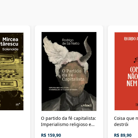
O partido da fé capitalista:
Coisa que n
Imperialismo religioso e
destrói
dominação de classe no
R$ 159,90
R$ 89,90
Brasil