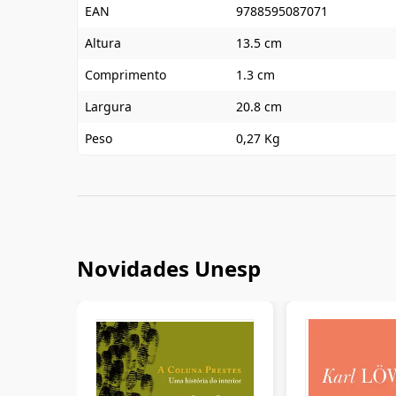
EAN
9788595087071
Altura
13.5 cm
Comprimento
1.3 cm
Largura
20.8 cm
Peso
0,27 Kg
Novidades Unesp