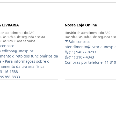
 LIVRARIA
Nossa Loja Online
 de atendimento do SAC
Horário de atendimento do SAC
0 às 17h00 de segunda a sexta
Das 9h00 às 16h00 de segunda a s
0 às 12h00 aos sábados
Fale conosco
 conosco
atendimento@livrariaunesp.
ia.editora@unesp.br
(11) 94077-8293
mento direto dos funcionários da
(11) 3107-4343
ia - Para informações sobre o
Compras por telefone: 11 31
namento da Livraria física
 3116-1588
) 99368-8833