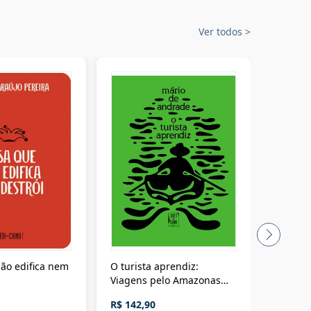
Ver todos
>
ão edifica nem
O turista aprendiz:
Coloniz
Viagens pelo Amazonas
totalita
até o Peru, pelo Madeira
crimino
R$ 142,90
R$ 69,9
até a Bolívia e por Marajó