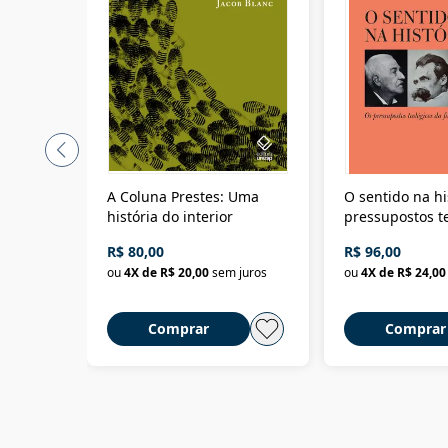
A Coluna Prestes: Uma
O sentido na hi
história do interior
pressupostos t
da filosofia da 
R$ 80,00
R$ 96,00
ou
4
X de
R$ 20,00
sem juros
ou
4
X de
R$ 24,00
Comprar
Comprar