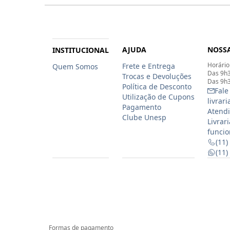
AJUDA
NOSSA
INSTITUCIONAL
Horário
Frete e Entrega
Quem Somos
Das 9h3
Trocas e Devoluções
Das 9h3
Política de Desconto
Fale
Utilização de Cupons
livrar
Pagamento
Atendi
Clube Unesp
Livrar
funcio
(11)
(11
Formas de pagamento