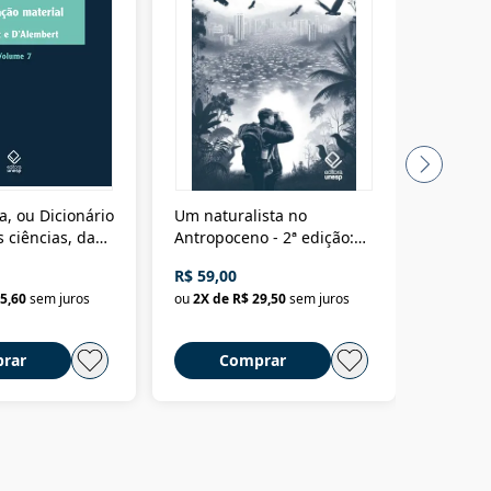
a, ou Dicionário
Um naturalista no
A vora
 ciências, das
Antropoceno - 2ª edição:
fícios - Vol. 7:
Um biólogo em busca do
R$ 59,00
R$ 58,0
material
selvagem
5,60
sem juros
ou
2
X de
R$ 29,50
sem juros
ou
2
X d
rar
Comprar
C