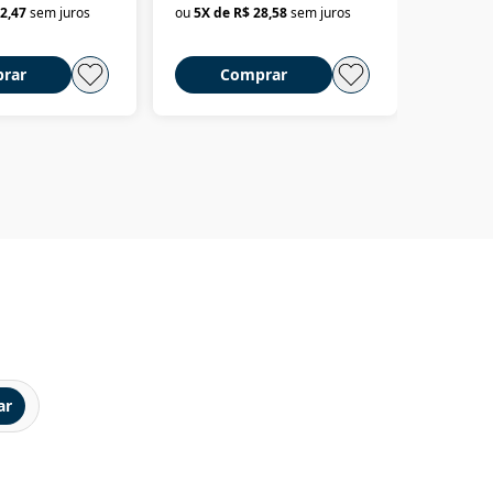
2,47
sem juros
ou
5
X de
R$ 28,58
sem juros
ou
3
X d
até dizer chega
rar
Comprar
C
ar