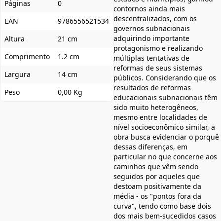
Páginas
0
contornos ainda mais
descentralizados, com os
EAN
9786556521534
governos subnacionais
adquirindo importante
Altura
21 cm
protagonismo e realizando
Comprimento
1.2 cm
múltiplas tentativas de
reformas de seus sistemas
Largura
14 cm
públicos. Considerando que os
resultados de reformas
Peso
0,00 Kg
educacionais subnacionais têm
sido muito heterogêneos,
mesmo entre localidades de
nível socioeconômico similar, a
obra busca evidenciar o porquê
dessas diferenças, em
particular no que concerne aos
caminhos que vêm sendo
seguidos por aqueles que
destoam positivamente da
média - os "pontos fora da
curva", tendo como base dois
dos mais bem-sucedidos casos