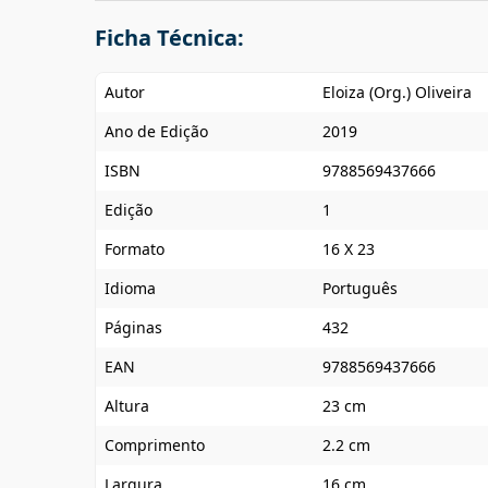
Ficha Técnica:
Autor
Eloiza (Org.) Oliveira
Ano de Edição
2019
ISBN
9788569437666
Edição
1
Formato
16 X 23
Idioma
Português
Páginas
432
EAN
9788569437666
Altura
23 cm
Comprimento
2.2 cm
Largura
16 cm