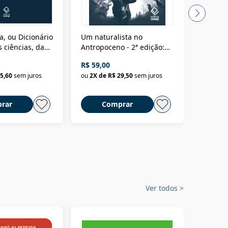
a, ou Dicionário
Um naturalista no
A vora
 ciências, das
Antropoceno - 2ª edição:
fícios - Vol. 7:
Um biólogo em busca do
R$ 59,00
R$ 58,0
material
selvagem
5,60
sem juros
ou
2
X de
R$ 29,50
sem juros
ou
2
X d
rar
Comprar
C
Ver todos
>