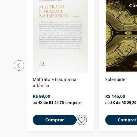
Maltrato e trauma na
Solenoide
infância
R$ 99,00
R$ 146,00
ou
4
X de
R$ 24,75
sem juros
ou
5
X de
R$ 29,20
Comprar
Comprar