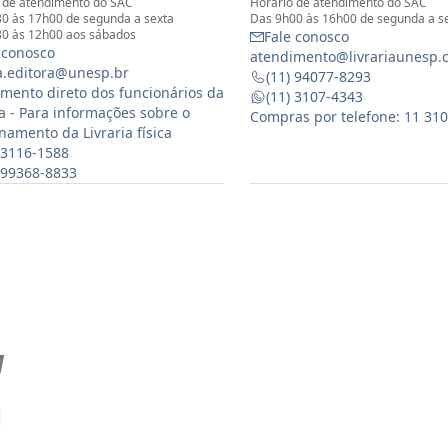
 de atendimento do SAC
Horário de atendimento do SAC
0 às 17h00 de segunda a sexta
Das 9h00 às 16h00 de segunda a s
0 às 12h00 aos sábados
Fale conosco
 conosco
atendimento@livrariaunesp.
ia.editora@unesp.br
(11) 94077-8293
mento direto dos funcionários da
(11) 3107-4343
ia - Para informações sobre o
Compras por telefone: 11 31
namento da Livraria física
 3116-1588
) 99368-8833