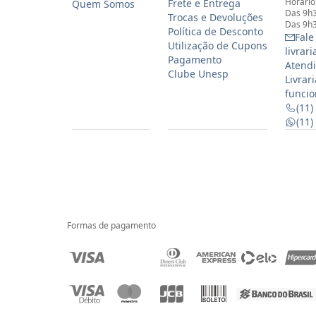
Horário
Frete e Entrega
Quem Somos
Das 9h3
Trocas e Devoluções
Das 9h3
Política de Desconto
Fale
Utilização de Cupons
livrar
Pagamento
Atendi
Clube Unesp
Livrar
funcio
(11)
(11
Formas de pagamento