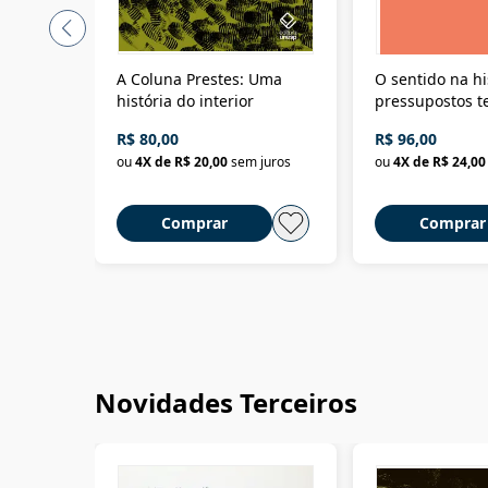
A Coluna Prestes: Uma
O sentido na hi
história do interior
pressupostos t
da filosofia da 
R$ 80,00
R$ 96,00
ou
4
X de
R$ 20,00
sem juros
ou
4
X de
R$ 24,00
Comprar
Comprar
Novidades Terceiros