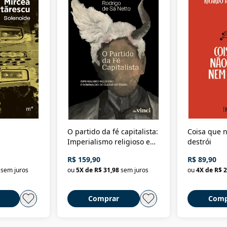
O partido da fé capitalista:
Coisa que n
Imperialismo religioso e
destrói
dominação de classe no
R$ 159,90
R$ 89,90
Brasil
sem juros
ou
5
X de
R$ 31,98
sem juros
ou
4
X de
R$ 2
Comprar
Comp