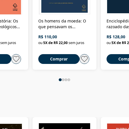
stória: Os
Os homens da moeda: O
Enciclopédi
eológicos
que pensavam os
razoado das
história
ministros da Fazenda da
artes e dos o
R$ 110,00
R$ 128,00
Nova República (1985-
Civilização 
sem juros
ou
5
X de
R$ 22,00
sem juros
ou
5
X de
R$ 2
2018)
Comprar
Comp