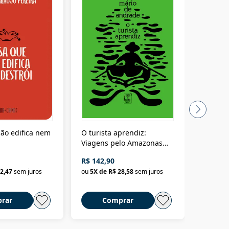
ão edifica nem
O turista aprendiz:
Coloniz
Viagens pelo Amazonas
totalita
até o Peru, pelo Madeira
crimino
R$ 142,90
R$ 69,9
até a Bolívia e por Marajó
2,47
sem juros
ou
5
X de
R$ 28,58
sem juros
ou
3
X d
até dizer chega
rar
Comprar
C