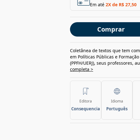
Em até
2
X de
R$ 27,50
Comprar
Coletânea de textos que tem co
em Políticas Públicas e Formaçã
(PPFH/UERJ), seus professores, au
completa >
Editora
Idioma
Consequencia
Português