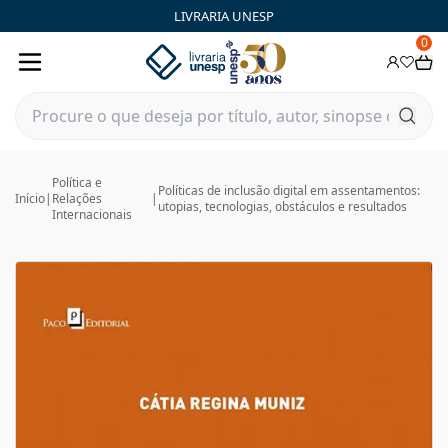
LIVRARIA UNESP
0
Política e
Políticas de inclusão digital em assentamentos:
Início
|
Relações
|
utopias, tecnologias, obstáculos e resultados
Internacionais