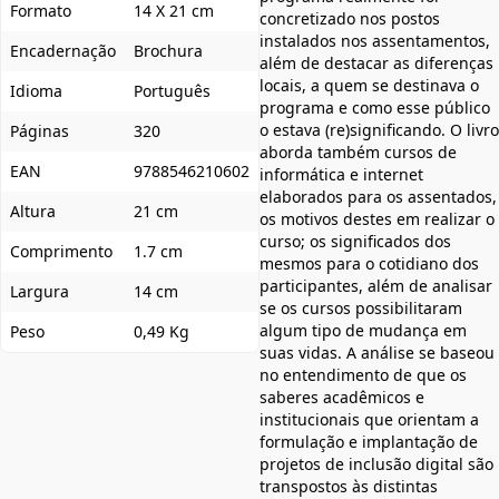
Formato
14 X 21 cm
concretizado nos postos
instalados nos assentamentos,
Encadernação
Brochura
além de destacar as diferenças
locais, a quem se destinava o
Idioma
Português
programa e como esse público
o estava (re)significando. O livro
Páginas
320
aborda também cursos de
EAN
9788546210602
informática e internet
elaborados para os assentados,
Altura
21 cm
os motivos destes em realizar o
curso; os significados dos
Comprimento
1.7 cm
mesmos para o cotidiano dos
participantes, além de analisar
Largura
14 cm
se os cursos possibilitaram
algum tipo de mudança em
Peso
0,49 Kg
suas vidas. A análise se baseou
no entendimento de que os
saberes acadêmicos e
institucionais que orientam a
formulação e implantação de
projetos de inclusão digital são
transpostos às distintas