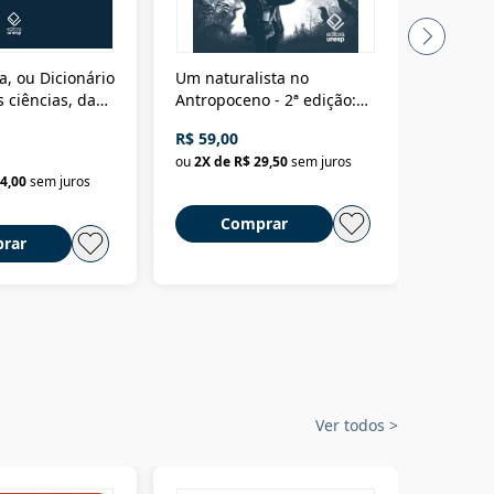
a, ou Dicionário
Um naturalista no
A vora
 ciências, das
Antropoceno - 2ª edição:
fícios - Vol. 7:
Um biólogo em busca do
R$ 59,00
R$ 58,0
material
selvagem
ou
2
X de
R$ 29,50
sem juros
ou
2
X d
4,00
sem juros
Comprar
C
rar
Ver todos
>