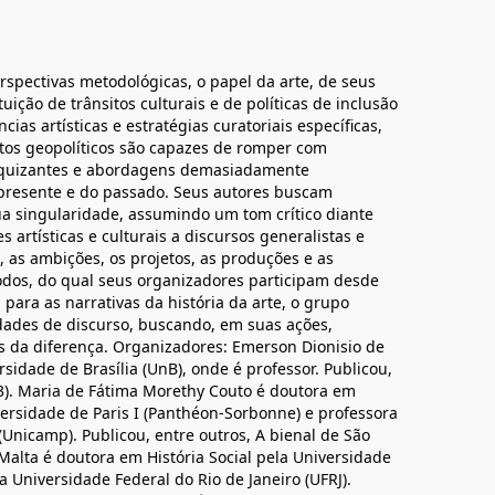
perspectivas metodológicas, o papel da arte, de seus
uição de trânsitos culturais e de políticas de inclusão
ias artísticas e estratégias curatoriais específicas,
tos geopolíticos são capazes de romper com
rarquizantes e abordagens demasiadamente
o presente e do passado. Seus autores buscam
 singularidade, assumindo um tom crítico diante
 artísticas e culturais a discursos generalistas e
m, as ambições, os projetos, as produções e as
dos, do qual seus organizadores participam desde
ra as narrativas da história da arte, o grupo
dades de discurso, buscando, em suas ações,
s da diferença. Organizadores: Emerson Dionisio de
rsidade de Brasília (UnB), onde é professor. Publicou,
23). Maria de Fátima Morethy Couto é doutora em
versidade de Paris I (Panthéon-Sorbonne) e professora
Unicamp). Publicou, entre outros, A bienal de São
 Malta é doutora em História Social pela Universidade
a Universidade Federal do Rio de Janeiro (UFRJ).