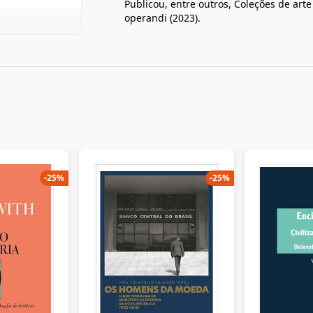
Publicou, entre outros, Coleções de art
operandi (2023).
-
25
%
-
25
%