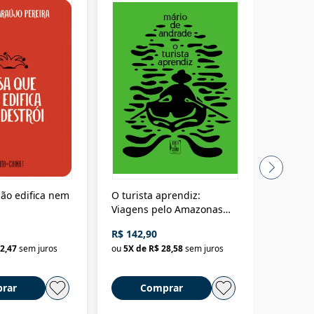
ão edifica nem
O turista aprendiz:
Coloniz
Viagens pelo Amazonas
totalita
até o Peru, pelo Madeira
crimino
R$ 142,90
R$ 69,9
até a Bolívia e por Marajó
2,47
sem juros
ou
5
X de
R$ 28,58
sem juros
ou
3
X d
até dizer chega
rar
Comprar
C