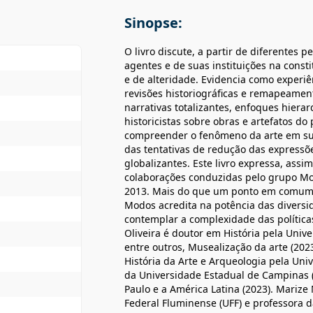
Sinopse:
O livro discute, a partir de diferentes 
agentes e de suas instituições na constit
e de alteridade. Evidencia como experiênc
revisões historiográficas e remapeamen
narrativas totalizantes, enfoques hie
historicistas sobre obras e artefatos d
compreender o fenômeno da arte em sua
das tentativas de redução das expressões
globalizantes. Este livro expressa, assi
colaborações conduzidas pelo grupo Mo
2013. Mais do que um ponto em comum pa
Modos acredita na potência das diversi
contemplar a complexidade das política
Oliveira é doutor em História pela Unive
entre outros, Musealização da arte (20
História da Arte e Arqueologia pela Uni
da Universidade Estadual de Campinas (
Paulo e a América Latina (2023). Marize
Federal Fluminense (UFF) e professora d