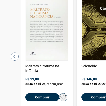
Maltrato e trauma na
Solenoide
infância
R$ 99,00
R$ 146,00
ou
4
X de
R$ 24,75
sem juros
ou
5
X de
R$ 29,20
Comprar
Comprar