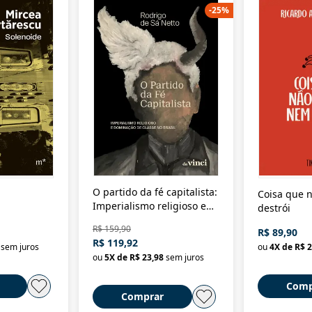
-
25
%
O partido da fé capitalista:
Coisa que n
Imperialismo religioso e
destrói
dominação de classe no
R$ 159,90
R$ 89,90
Brasil
R$ 119,92
sem juros
ou
4
X de
R$ 2
ou
5
X de
R$ 23,98
sem juros
Comp
Comprar