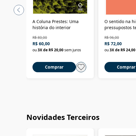
A Coluna Prestes: Uma
O sentido na hi
história do interior
pressupostos t
da filosofia da 
R$ 80,00
R$ 96,00
R$ 60,00
R$ 72,00
ou
3
X de
R$ 20,00
sem juros
ou
3
X de
R$ 24,00
Comprar
Comprar
Novidades Terceiros