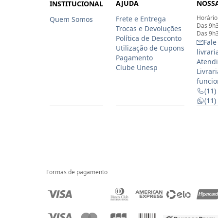
AJUDA
NOSSA
INSTITUCIONAL
Horário
Frete e Entrega
Quem Somos
Das 9h3
Trocas e Devoluções
Das 9h3
Política de Desconto
Fale
Utilização de Cupons
livrar
Pagamento
Atendi
Clube Unesp
Livrar
funcio
(11)
(11
Formas de pagamento