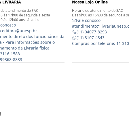
 LIVRARIA
Nossa Loja Online
 de atendimento do SAC
Horário de atendimento do SAC
0 às 17h00 de segunda a sexta
Das 9h00 às 16h00 de segunda a s
0 às 12h00 aos sábados
Fale conosco
 conosco
atendimento@livrariaunesp.
ia.editora@unesp.br
(11) 94077-8293
mento direto dos funcionários da
(11) 3107-4343
ia - Para informações sobre o
Compras por telefone: 11 31
namento da Livraria física
 3116-1588
) 99368-8833