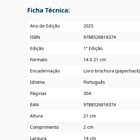
Ficha Técnica:
Ano de Edição
2025
ISBN
9788526816374
Edição
1ª Edição
Formato
14 X 21 cm
Encadernação
Livro brochura (paperback)
Idioma
Português
Páginas
304
EAN
9788526816374
Altura
21 cm
Comprimento
2 cm
Largura
14 cm