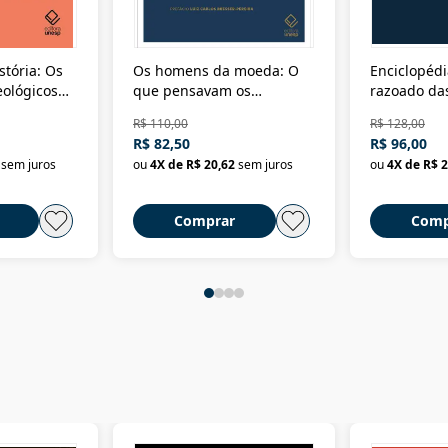
stória: Os
Os homens da moeda: O
Enciclopédi
eológicos
que pensavam os
razoado das
história
ministros da Fazenda da
artes e dos o
R$ 110,00
R$ 128,00
Nova República (1985-
Civilização 
R$ 82,50
R$ 96,00
2018)
sem juros
ou
4
X de
R$ 20,62
sem juros
ou
4
X de
R$ 2
Comprar
Comp