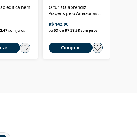
ão edifica nem
O turista aprendiz:
Coloniz
Viagens pelo Amazonas
totalita
até o Peru, pelo Madeira
crimino
R$ 142,90
R$ 69,9
até a Bolívia e por Marajó
2,47
sem juros
ou
5
X de
R$ 28,58
sem juros
ou
3
X d
até dizer chega
rar
Comprar
C