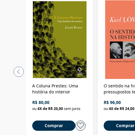
A Coluna Prestes: Uma
O sentido na hi
história do interior
pressupostos t
da filosofia da 
R$ 80,00
R$ 96,00
ou
4
X de
R$ 20,00
sem juros
ou
4
X de
R$ 24,00
Comprar
Comprar