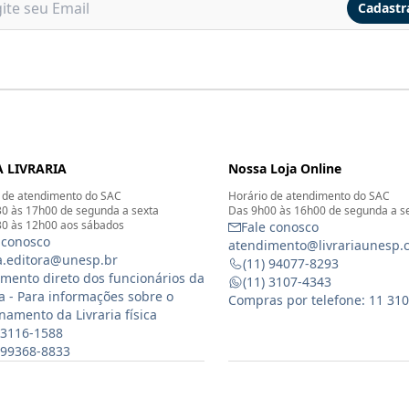
Cadastr
 LIVRARIA
Nossa Loja Online
 de atendimento do SAC
Horário de atendimento do SAC
0 às 17h00 de segunda a sexta
Das 9h00 às 16h00 de segunda a s
0 às 12h00 aos sábados
Fale conosco
 conosco
atendimento@livrariaunesp.
ia.editora@unesp.br
(11) 94077-8293
mento direto dos funcionários da
(11) 3107-4343
ia - Para informações sobre o
Compras por telefone: 11 31
namento da Livraria física
 3116-1588
) 99368-8833