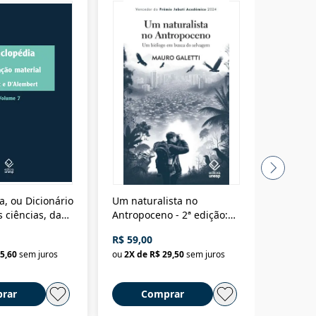
a, ou Dicionário
Um naturalista no
A vora
 ciências, das
Antropoceno - 2ª edição:
fícios - Vol. 7:
Um biólogo em busca do
R$ 59,00
R$ 58,0
material
selvagem
5,60
sem juros
ou
2
X de
R$ 29,50
sem juros
ou
2
X d
rar
Comprar
C