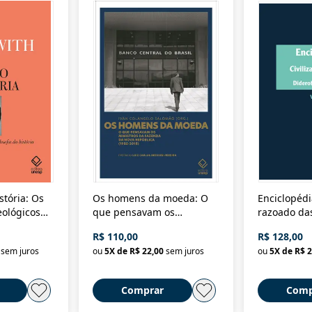
stória: Os
Os homens da moeda: O
Enciclopédi
eológicos
que pensavam os
razoado das
história
ministros da Fazenda da
artes e dos o
R$ 110,00
R$ 128,00
Nova República (1985-
Civilização 
sem juros
ou
5
X de
R$ 22,00
sem juros
ou
5
X de
R$ 2
2018)
Comprar
Comp