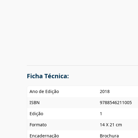
Ficha Técnica:
Ano de Edição
2018
ISBN
9788546211005
Edição
1
Formato
14 X 21 cm
Encadernação
Brochura