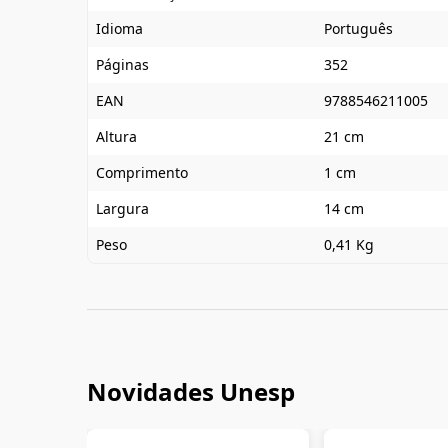
Idioma
Português
Páginas
352
EAN
9788546211005
Altura
21 cm
Comprimento
1 cm
Largura
14 cm
Peso
0,41 Kg
Novidades Unesp