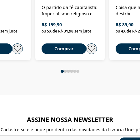
O partido da fé capitalista:
Coisa que n
Imperialismo religioso e
destrói
dominação de classe no
R$ 159,90
R$ 89,90
Brasil
sem juros
ou
5
X de
R$ 31,98
sem juros
ou
4
X de
R$ 2
Comprar
Comp
ASSINE NOSSA NEWSLETTER
Cadastre-se e e fique por dentro das novidades da Livraria Unesp!