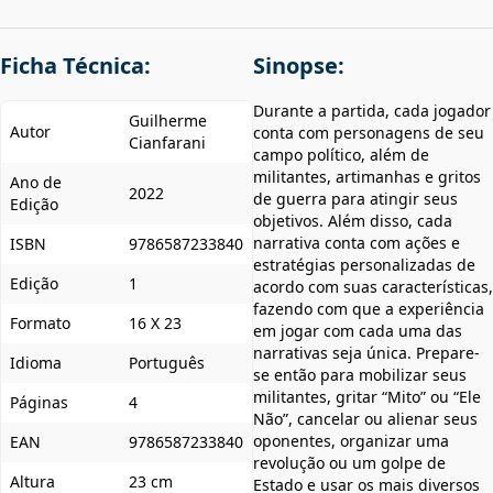
Ficha Técnica:
Sinopse:
Durante a partida, cada jogador
Guilherme
Autor
conta com personagens de seu
Cianfarani
campo político, além de
militantes, artimanhas e gritos
Ano de
2022
de guerra para atingir seus
Edição
objetivos. Além disso, cada
narrativa conta com ações e
ISBN
9786587233840
estratégias personalizadas de
Edição
1
acordo com suas características,
fazendo com que a experiência
Formato
16 X 23
em jogar com cada uma das
narrativas seja única. Prepare-
Idioma
Português
se então para mobilizar seus
militantes, gritar “Mito” ou “Ele
Páginas
4
Não”, cancelar ou alienar seus
oponentes, organizar uma
EAN
9786587233840
revolução ou um golpe de
Altura
23 cm
Estado e usar os mais diversos