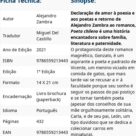
Ficha Técnica:
Sinopse:
Declaração de amor à poesia e
Alejandro
Autor
aos poetas e retorno de
Zambra
Alejandro Zambra ao romance,
Poeta chileno
é uma história
Miguel Del
Tradutor
encantadora sobre família,
Castillo
literatura e paternidade.
O protagonista deste romance
Ano de Edição
2021
magnético, Gonzalo, é um
ISBN
9786559213443
aspirante a poeta e padrasto de
Vicente, um menino viciado em
Edição
1ª Edição
comida de gatos, que mais
tarde vai se recusar a ir à
Formato
14 X 21 cm
faculdade porque seu sonho é
seguir os passos do pai postiço
Livro brochura
Encadernação
e se tornar também poeta
(paperback)
(apesar dos conselhos de sua
mãe orgulhosamente solitária,
Idioma
Português
Carla, e de seu pai, León, um
Páginas
432
tipo duvidoso que se dedica a
colecionar carros em
EAN
9786559213443
miniatura).