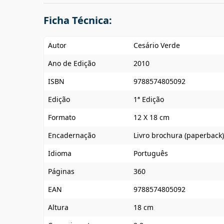
Ficha Técnica:
Autor
Cesário Verde
Ano de Edição
2010
ISBN
9788574805092
Edição
1ª Edição
Formato
12 X 18 cm
Encadernação
Livro brochura (paperback)
Idioma
Português
Páginas
360
EAN
9788574805092
Altura
18 cm