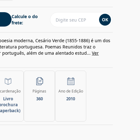
Calcule o do
OK
frete:
oesia moderna, Cesário Verde (1855-1886) é um dos
iteratura portuguesa. Poemas Reunidos traz o
r português, além de uma alentado estud...
Ver
cardenação
Páginas
Ano de Edição
Livro
360
2010
brochura
paperback)