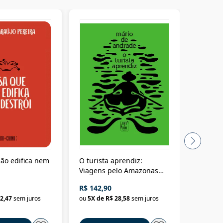
ão edifica nem
O turista aprendiz:
Coloniz
Viagens pelo Amazonas
totalita
até o Peru, pelo Madeira
crimino
R$ 142,90
R$ 69,9
até a Bolívia e por Marajó
2,47
sem juros
ou
5
X de
R$ 28,58
sem juros
ou
3
X d
até dizer chega