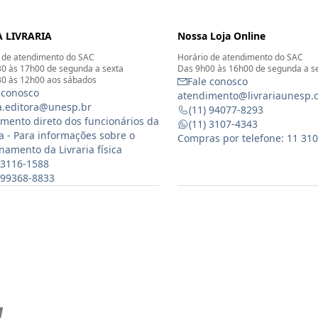
 LIVRARIA
Nossa Loja Online
 de atendimento do SAC
Horário de atendimento do SAC
0 às 17h00 de segunda a sexta
Das 9h00 às 16h00 de segunda a s
0 às 12h00 aos sábados
Fale conosco
 conosco
atendimento@livrariaunesp.
ia.editora@unesp.br
(11) 94077-8293
mento direto dos funcionários da
(11) 3107-4343
ia - Para informações sobre o
Compras por telefone: 11 31
namento da Livraria física
 3116-1588
) 99368-8833