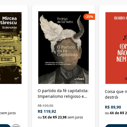
-
25
%
O partido da fé capitalista:
Coisa que n
Imperialismo religioso e
destrói
dominação de classe no
R$ 159,90
R$ 89,90
Brasil
R$ 119,92
sem juros
ou
4
X de
R$ 2
ou
5
X de
R$ 23,98
sem juros