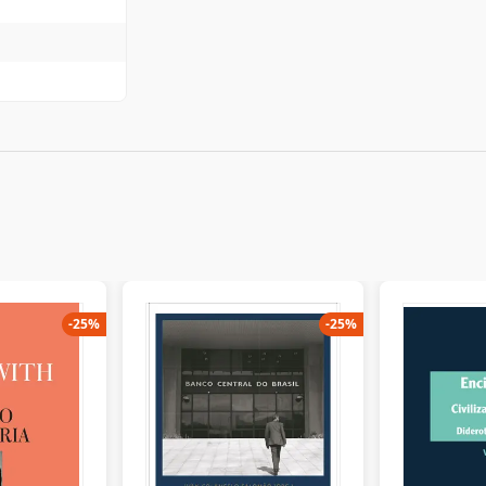
-
25
%
-
25
%