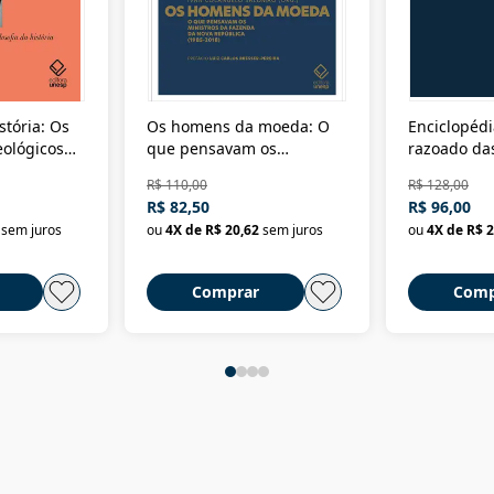
stória: Os
Os homens da moeda: O
Enciclopédi
eológicos
que pensavam os
razoado das
história
ministros da Fazenda da
artes e dos o
R$ 110,00
R$ 128,00
Nova República (1985-
Civilização 
R$ 82,50
R$ 96,00
2018)
sem juros
ou
4
X de
R$ 20,62
sem juros
ou
4
X de
R$ 2
Comprar
Comp