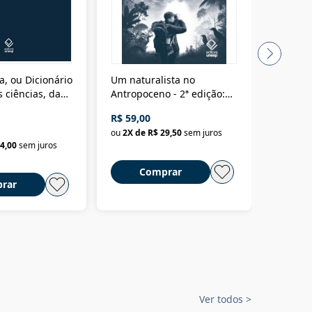
a, ou Dicionário
Um naturalista no
A vora
 ciências, das
Antropoceno - 2ª edição:
fícios - Vol. 7:
Um biólogo em busca do
R$ 59,00
R$ 58,0
material
selvagem
ou
2
X de
R$ 29,50
sem juros
ou
2
X d
4,00
sem juros
Comprar
C
rar
Ver todos
>