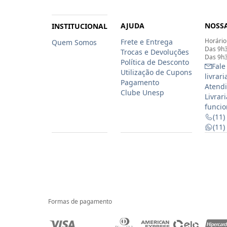
AJUDA
NOSSA
INSTITUCIONAL
Horário
Frete e Entrega
Quem Somos
Das 9h3
Trocas e Devoluções
Das 9h3
Política de Desconto
Fale
Utilização de Cupons
livrar
Pagamento
Atendi
Clube Unesp
Livrar
funcio
(11)
(11
Formas de pagamento