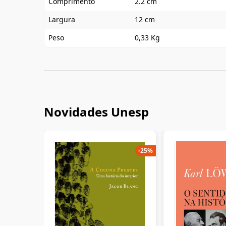
Comprimento
2.2 cm
Largura
12 cm
Peso
0,33 Kg
Novidades Unesp
-
25
%