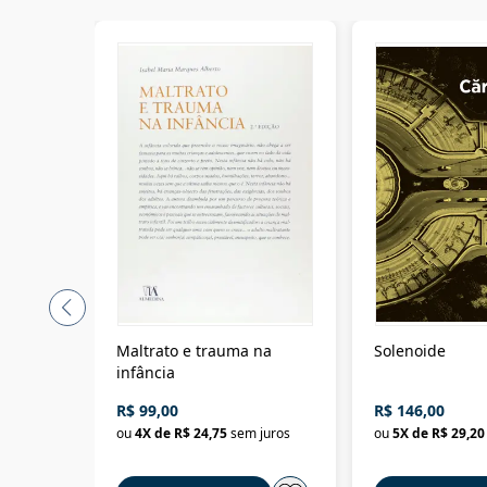
Maltrato e trauma na
Solenoide
infância
R$ 99,00
R$ 146,00
ou
4
X de
R$ 24,75
sem juros
ou
5
X de
R$ 29,20