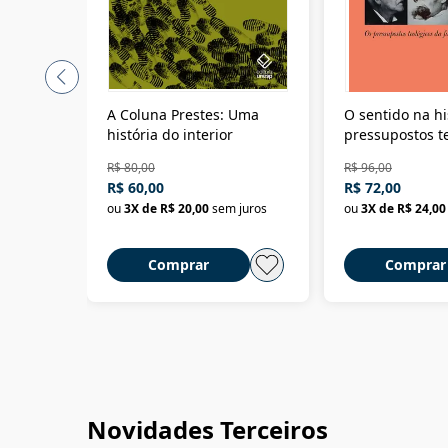
A Coluna Prestes: Uma
O sentido na hi
história do interior
pressupostos t
da filosofia da 
R$ 80,00
R$ 96,00
R$ 60,00
R$ 72,00
ou
3
X de
R$ 20,00
sem juros
ou
3
X de
R$ 24,00
Comprar
Comprar
Novidades Terceiros