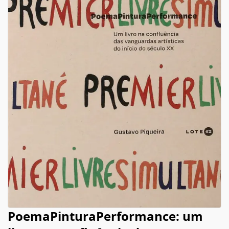
PoemaPinturaPerformance: um