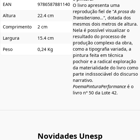
EAN
9786587881140
O livro apresenta uma
reprodução fiel de “
A prosa do
Altura
22.4 cm
Transiberiano…
“, dotada dos
mesmos dois metros de altura.
Comprimento
2 cm
Nela é possível visualizar o
resultado do processo de
Largura
15.4 cm
produção complexo da obra,
como a tipografia variada, a
Peso
0,24 Kg
pintura feita em técnica
pochoir e a radical exploração
da materialidade do livro como
parte indissociável do discurso
narrativo.
PoemaPinturaPerformance
é o
livro nº 50 da Lote 42.
Novidades Unesp