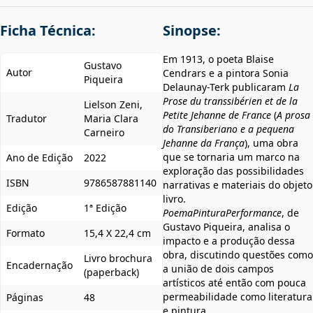
Ficha Técnica:
Sinopse:
Em 1913, o poeta Blaise
Gustavo
Autor
Cendrars e a pintora Sonia
Piqueira
Delaunay-Terk publicaram
La
Prose du transsibérien et de la
Lielson Zeni,
Petite Jehanne de France
(
A prosa
Tradutor
Maria Clara
do Transiberiano e a pequena
Carneiro
Jehanne da França
), uma obra
que se tornaria um marco na
Ano de Edição
2022
exploração das possibilidades
ISBN
9786587881140
narrativas e materiais do objeto
livro.
Edição
1ª Edição
PoemaPinturaPerformance
, de
Gustavo Piqueira, analisa o
Formato
15,4 X 22,4 cm
impacto e a produção dessa
obra, discutindo questões como
Livro brochura
Encadernação
a união de dois campos
(paperback)
artísticos até então com pouca
permeabilidade como literatura
Páginas
48
e pintura.