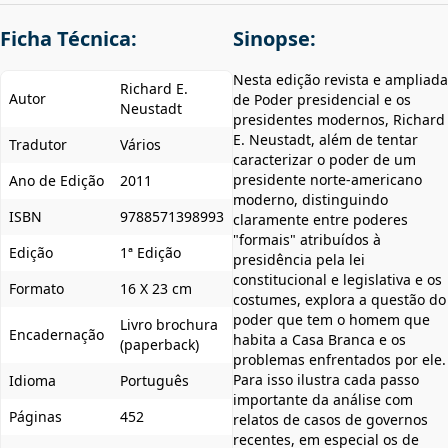
Ficha Técnica:
Sinopse:
Nesta edição revista e ampliada
Richard E.
Autor
de Poder presidencial e os
Neustadt
presidentes modernos, Richard
E. Neustadt, além de tentar
Tradutor
Vários
caracterizar o poder de um
presidente norte-americano
Ano de Edição
2011
moderno, distinguindo
ISBN
9788571398993
claramente entre poderes
"formais" atribuídos à
Edição
1ª Edição
presidência pela lei
constitucional e legislativa e os
Formato
16 X 23 cm
costumes, explora a questão do
poder que tem o homem que
Livro brochura
Encadernação
habita a Casa Branca e os
(paperback)
problemas enfrentados por ele.
Para isso ilustra cada passo
Idioma
Português
importante da análise com
Páginas
452
relatos de casos de governos
recentes, em especial os de