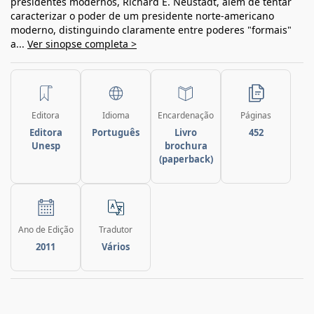
presidentes modernos, Richard E. Neustadt, além de tentar
caracterizar o poder de um presidente norte-americano
moderno, distinguindo claramente entre poderes "formais"
a...
Ver sinopse completa >
Editora
Idioma
Encardenação
Páginas
Editora
Português
Livro
452
Unesp
brochura
(paperback)
Ano de Edição
Tradutor
2011
Vários