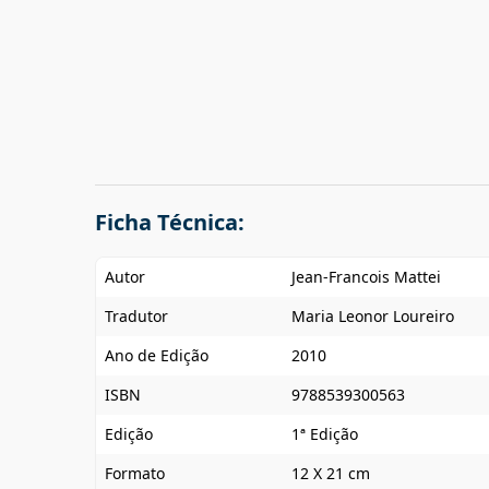
Ficha Técnica:
Autor
Jean-Francois Mattei
Tradutor
Maria Leonor Loureiro
Ano de Edição
2010
ISBN
9788539300563
Edição
1ª Edição
Formato
12 X 21 cm