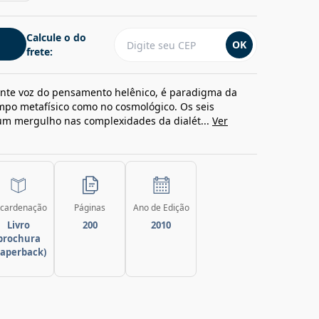
Calcule o do
OK
frete:
uente voz do pensamento helênico, é paradigma da
mpo metafísico como no cosmológico. Os seis
 um mergulho nas complexidades da dialét...
Ver
cardenação
Páginas
Ano de Edição
Livro
200
2010
brochura
paperback)