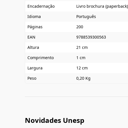
Encadernação
Livro brochura (paperback)
Idioma
Português
Páginas
200
EAN
9788539300563
Altura
21 cm
Comprimento
1 cm
Largura
12 cm
Peso
0,20 Kg
Novidades Unesp