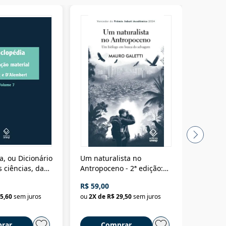
a, ou Dicionário
Um naturalista no
A vora
 ciências, das
Antropoceno - 2ª edição:
fícios - Vol. 7:
Um biólogo em busca do
R$ 59,00
R$ 58,0
material
selvagem
5,60
sem juros
ou
2
X de
R$ 29,50
sem juros
ou
2
X d
rar
Comprar
C