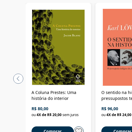
A Coluna Prestes: Uma
O sentido na hi
história do interior
pressupostos t
da filosofia da 
R$ 80,00
R$ 96,00
ou
4
X de
R$ 20,00
sem juros
ou
4
X de
R$ 24,00
Comprar
Comprar