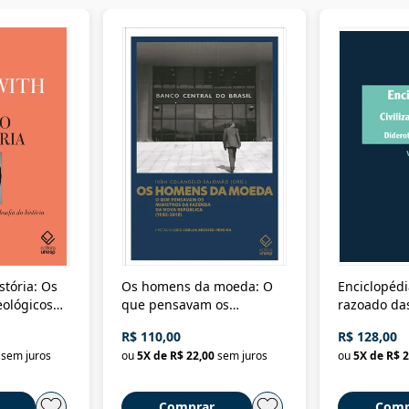
stória: Os
Os homens da moeda: O
Enciclopédi
eológicos
que pensavam os
razoado das
história
ministros da Fazenda da
artes e dos o
R$ 110,00
R$ 128,00
Nova República (1985-
Civilização 
sem juros
ou
5
X de
R$ 22,00
sem juros
ou
5
X de
R$ 2
2018)
Comprar
Comp