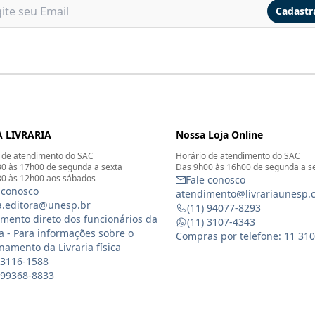
Cadastr
 LIVRARIA
Nossa Loja Online
 de atendimento do SAC
Horário de atendimento do SAC
0 às 17h00 de segunda a sexta
Das 9h00 às 16h00 de segunda a s
0 às 12h00 aos sábados
Fale conosco
 conosco
atendimento@livrariaunesp.
ia.editora@unesp.br
(11) 94077-8293
mento direto dos funcionários da
(11) 3107-4343
ia - Para informações sobre o
Compras por telefone: 11 31
namento da Livraria física
 3116-1588
) 99368-8833