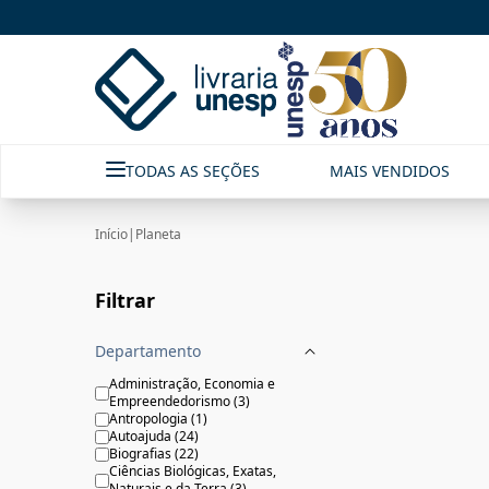
Planeta|Livraria Unesp | FastStore PLP
TODAS AS SEÇÕES
MAIS VENDIDOS
Início
|
Planeta
Filtrar
Departamento
Administração, Economia e
Empreendedorismo
(
3
)
Antropologia
(
1
)
Autoajuda
(
24
)
Biografias
(
22
)
Ciências Biológicas, Exatas,
Naturais e da Terra
(
3
)