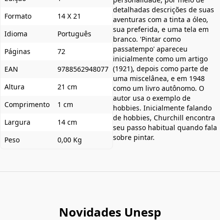
detalhadas descrições de suas
Formato
14 X 21
aventuras com a tinta a óleo,
sua preferida, e uma tela em
Idioma
Português
branco. 'Pintar como
passatempo' apareceu
Páginas
72
inicialmente como um artigo
(1921), depois como parte de
EAN
9788562948077
uma miscelânea, e em 1948
Altura
21 cm
como um livro autônomo. O
autor usa o exemplo de
Comprimento
1 cm
hobbies. Inicialmente falando
de hobbies, Churchill encontra
Largura
14 cm
seu passo habitual quando fala
sobre pintar.
Peso
0,00 Kg
Novidades Unesp