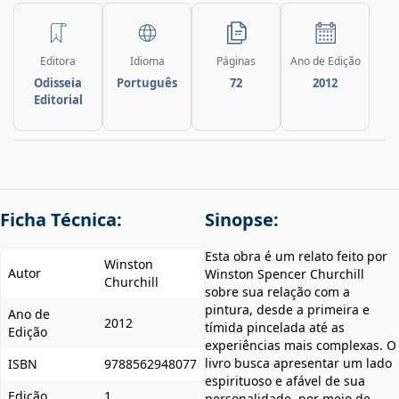
Editora
Idioma
Páginas
Ano de Edição
Odisseia
Português
72
2012
Editorial
Ficha Técnica:
Sinopse:
Esta obra é um relato feito por
Winston
Autor
Winston Spencer Churchill
Churchill
sobre sua relação com a
pintura, desde a primeira e
Ano de
2012
tímida pincelada até as
Edição
experiências mais complexas. O
livro busca apresentar um lado
ISBN
9788562948077
espirituoso e afável de sua
Edição
1
personalidade, por meio de