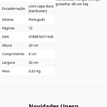
groselha: dê um toq
Livro capa dura
Encadernação
(hardcover)
Idioma
Português
Páginas
72
EAN
9789876371636
Altura
20 cm
Comprimento
8 cm
Largura
20 cm
Peso
0,63 Kg
Novidades Unesp