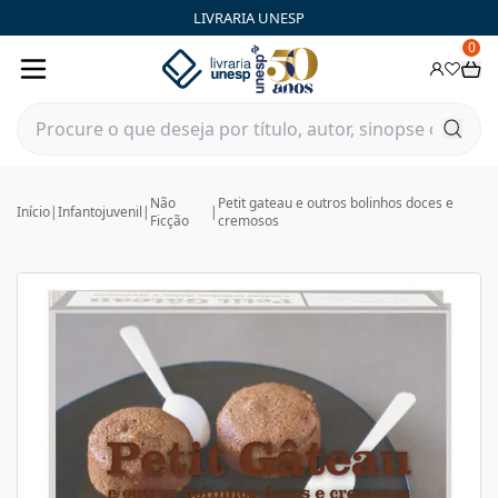
LIVRARIA UNESP
0
Não
Petit gateau e outros bolinhos doces e
Início
|
Infantojuvenil
|
|
Ficção
cremosos