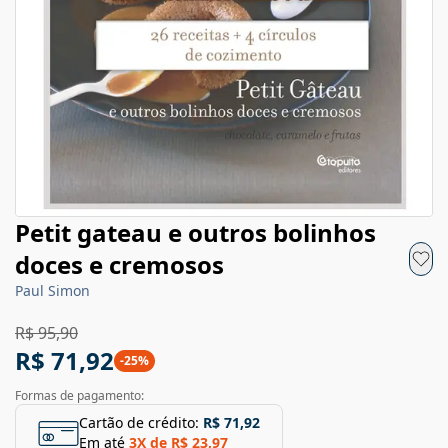
Petit gateau e outros bolinhos
doces e cremosos
Paul Simon
R$ 95,90
R$ 71,92
-
25
%
Formas de pagamento:
Cartão de crédito:
R$ 71,92
Em até
3
X de
R$ 23,97