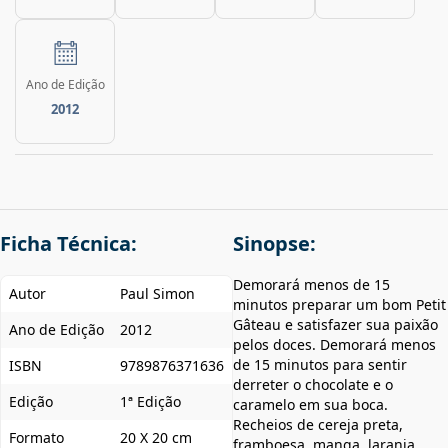
Ano de Edição
2012
Ficha Técnica:
Sinopse:
Demorará menos de 15
Autor
Paul Simon
minutos preparar um bom Petit
Gâteau e satisfazer sua paixão
Ano de Edição
2012
pelos doces. Demorará menos
de 15 minutos para sentir
ISBN
9789876371636
derreter o chocolate e o
Edição
1ª Edição
caramelo em sua boca.
Recheios de cereja preta,
Formato
20 X 20 cm
framboesa, manga, laranja,