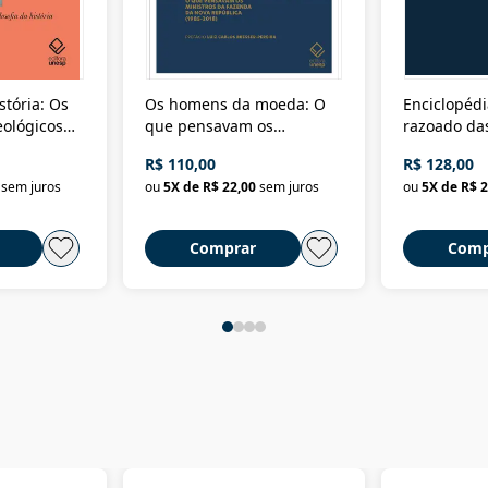
stória: Os
Os homens da moeda: O
Enciclopédi
eológicos
que pensavam os
razoado das
história
ministros da Fazenda da
artes e dos o
R$ 110,00
R$ 128,00
Nova República (1985-
Civilização 
sem juros
ou
5
X de
R$ 22,00
sem juros
ou
5
X de
R$ 2
2018)
Comprar
Comp