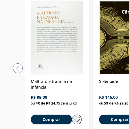
Maltrato e trauma na
Solenoide
infância
R$ 99,00
R$ 146,00
ou
4
X de
R$ 24,75
sem juros
ou
5
X de
R$ 29,20
Comprar
Comprar