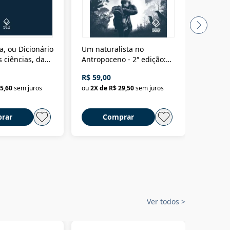
a, ou Dicionário
Um naturalista no
A vora
 ciências, das
Antropoceno - 2ª edição:
fícios - Vol. 7:
Um biólogo em busca do
R$ 59,00
R$ 58,0
material
selvagem
5,60
sem juros
ou
2
X de
R$ 29,50
sem juros
ou
2
X d
rar
Comprar
C
Ver todos
>