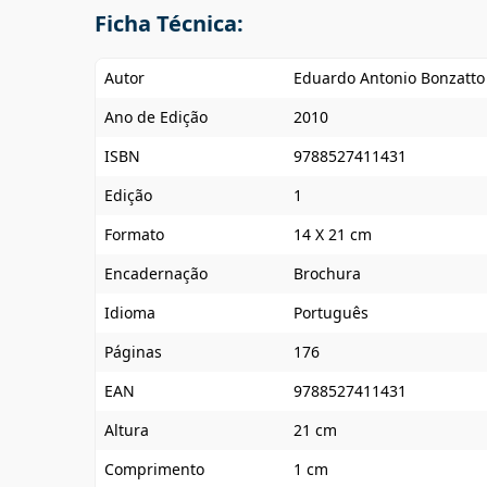
Ficha Técnica:
Autor
Eduardo Antonio Bonzatto
Ano de Edição
2010
ISBN
9788527411431
Edição
1
Formato
14 X 21 cm
Encadernação
Brochura
Idioma
Português
Páginas
176
EAN
9788527411431
Altura
21 cm
Comprimento
1 cm