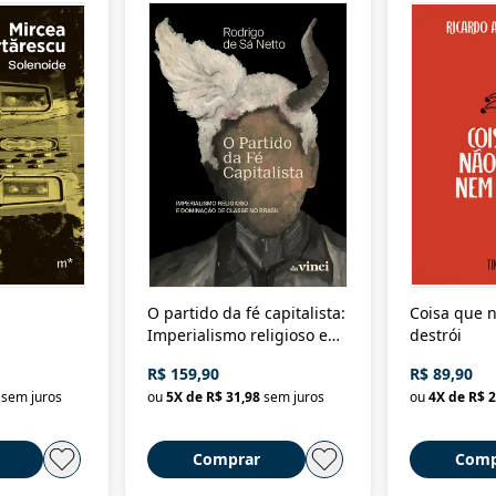
O partido da fé capitalista:
Coisa que n
Imperialismo religioso e
destrói
dominação de classe no
R$ 159,90
R$ 89,90
Brasil
sem juros
ou
5
X de
R$ 31,98
sem juros
ou
4
X de
R$ 2
Comprar
Comp