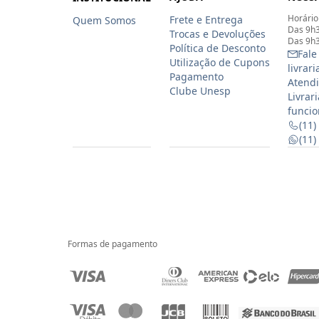
Horário
Frete e Entrega
Quem Somos
Das 9h3
Trocas e Devoluções
Das 9h3
Política de Desconto
Fale
Utilização de Cupons
livrar
Pagamento
Atendi
Clube Unesp
Livrar
funcio
(11)
(11
Formas de pagamento