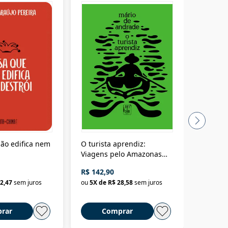
ão edifica nem
O turista aprendiz:
Coloniz
Viagens pelo Amazonas
totalita
até o Peru, pelo Madeira
crimino
R$ 142,90
R$ 69,9
até a Bolívia e por Marajó
2,47
sem juros
ou
5
X de
R$ 28,58
sem juros
ou
3
X d
até dizer chega
rar
Comprar
C