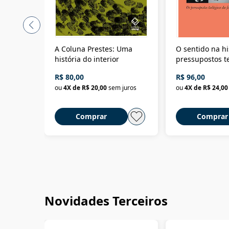
A Coluna Prestes: Uma
O sentido na hi
história do interior
pressupostos t
da filosofia da 
R$ 80,00
R$ 96,00
ou
4
X de
R$ 20,00
sem juros
ou
4
X de
R$ 24,00
Comprar
Comprar
Novidades Terceiros