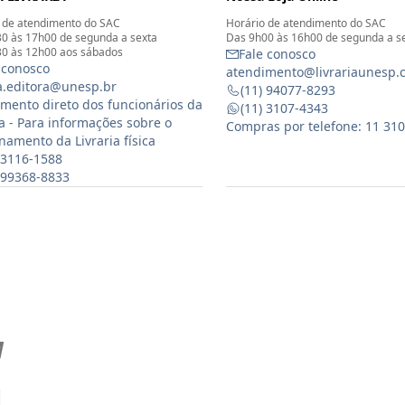
 de atendimento do SAC
Horário de atendimento do SAC
0 às 17h00 de segunda a sexta
Das 9h00 às 16h00 de segunda a s
0 às 12h00 aos sábados
Fale conosco
 conosco
atendimento@livrariaunesp.
ia.editora@unesp.br
(11) 94077-8293
mento direto dos funcionários da
(11) 3107-4343
ia - Para informações sobre o
Compras por telefone: 11 31
namento da Livraria física
 3116-1588
) 99368-8833