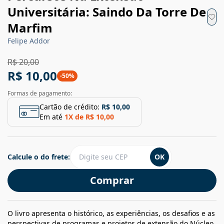
Universitária: Saindo Da Torre De
Marfim
Felipe Addor
R$ 20,00
R$ 10,00
-
50
%
Formas de pagamento:
Cartão de crédito:
R$ 10,00
Em até
1
X de
R$ 10,00
Calcule o do frete:
OK
Comprar
O livro apresenta o histórico, as experiências, os desafios e as
perspectivas de programas e projetos de extensão do Núcleo