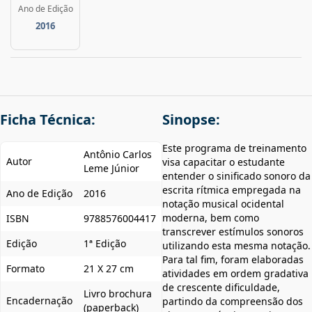
Ano de Edição
2016
Ficha Técnica:
Sinopse:
Este programa de treinamento
Antônio Carlos
Autor
visa capacitar o estudante
Leme Júnior
entender o sinificado sonoro da
escrita rítmica empregada na
Ano de Edição
2016
notação musical ocidental
moderna, bem como
ISBN
9788576004417
transcrever estímulos sonoros
Edição
1ª Edição
utilizando esta mesma notação.
Para tal fim, foram elaboradas
Formato
21 X 27 cm
atividades em ordem gradativa
de crescente dificuldade,
Livro brochura
Encadernação
partindo da compreensão dos
(paperback)