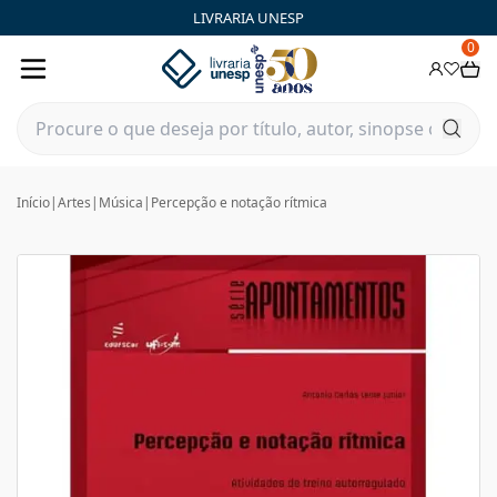
LIVRARIA UNESP
0
Início
|
Artes
|
Música
|
Percepção e notação rítmica